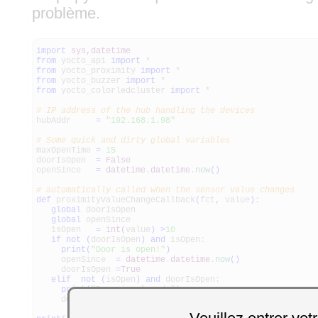
problème.
import
sys
,
datetime
from
yocto_api
import
*
from
yocto_proximity
import
*
from
yocto_buzzer
import
*
from
yocto_colorledcluster
import
*
# IP address of the hub handling the devices
hubAddr
=
"192.168.1.98"
# Some quick and dirty global variables
maxOpenTime
=
15
doorIsOpen
=
False
openSince
=
datetime
.
datetime
.
now
(
)
# automatically called when the sensor value changes
def
proximityValueChangeCallback
(
fct
,
value
)
:
global
doorIsOpen
global
openSince
isOpen
=
int
(
value
)
>
10
if
not
(
doorIsOpen
)
and
isOpen:
print
(
"Door is open!"
)
openSince
=
datetime
.
datetime
.
now
(
)
doorIsOpen
=
True
elif
not
(
isOpen
)
and
doorIsOpen:
print
(
"Door is closed."
)
doorIsOpen
=
False