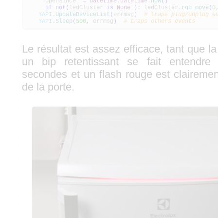
openSince
=
datetime
.
datetime
.
now
(
)
if
not
(
ledCluster
is
None
)
: ledCluster.
rgb_move
(
0
YAPI
.
UpdateDeviceList
(
errmsg
)
# traps plug/unplug e
YAPI
.
Sleep
(
500
,
errmsg
)
# traps others events
Le résultat est assez efficace, tant que la
un bip retentissant se fait entendre
secondes et un flash rouge est clairemen
de la porte.