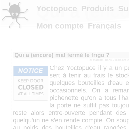
Qui a (enco
Yoctopuce
Produits
Su
Mon compte
Français
Qui a (encore) mal fermé le frigo ?
Par
martinm
, dans
Bricolages 
Chez Yoctopuce il y a un pet
sert à tenir au frais le sto
quelques bouteilles d'eau 
occasionnels. On a remar
pichenette qu'on a tous l'h
la porte ne suffit pas toujou
reste alors entre-ouverte pendant de
quelqu'un ne s'en rende compte. On sou
au poids des bouteilles d'eau rangées