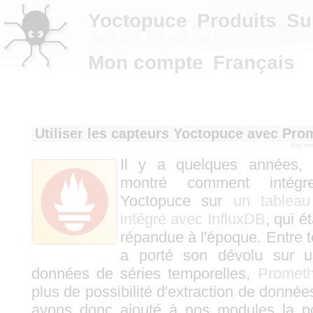
Utiliser l
Yoctopuce
Produits
Su
Mon compte
Français
Utiliser les capteurs Yoctopuce avec Pro
Par
mv
Il y a quelques années,
montré comment intégr
Yoctopuce sur
un tablea
intégré avec InfluxDB
, qui é
répandue à l'époque. Entre
a porté son dévolu sur 
données de séries temporelles,
Promet
plus de possibilité d'extraction de donnée
avons donc ajouté à nos modules la pos