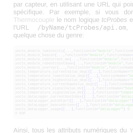
par capteur, en utilisant une URL qui po
spécifique. Par exemple, si vous 
Thermocouple
le nom logique
tcProbes
e
l'URL
/byName/tcProbes/api.om
,
quelque chose du genre:
yocto_module_luminosity
{
...
,
functionId
=
"module"
,
function
yocto_module_beacon
{
...
,
functionId
=
"module"
,
functionName
yocto_module_usbCurrent_mA
{
...
,
functionId
=
"module"
,
funct
yocto_module_rebootCountdown
{
...
,
functionId
=
"module"
,
fun
yocto_module_userVar
{
...
,
functionId
=
"module"
,
functionNam
yocto_temperature_currentValue_degC
{
[
...
]
,
functionName
=
"
yocto_temperature_lowestValue_degC
{
[
...
]
,
functionName
=
"h
yocto_temperature_highestValue_degC
{
[
...
]
,
functionName
=
"
yocto_temperature_currentRawValue_degC
{
[
...
]
,
functionNam
yocto_temperature_signalValue_mV
{
[
...
]
,
functionName
=
"hea
yocto_temperature_signalValue_mV
{
[
...
]
,
functionId
=
"tempe
yocto_dataLogger_currentRunIndex
{
[
...
]
,
functionId
=
"dataL
yocto_dataLogger_autoStart
{
[
...
]
,
functionId
=
"dataLogger"
yocto_dataLogger_beaconDriven
{
[
...
]
,
functionId
=
"dataLogg
yocto_dataLogger_usage
{
[
...
]
,
functionId
=
"dataLogger"
}
0
# EOF
Ainsi, tous les attributs numériques du
Y