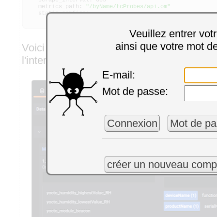
scrape_interval: 60s
metrics_path:
"/byName/tcProbes/api.om"
static_configs:
- targets:
[
'192.168.0.100:4444'
]
Veuillez entrer vot
ainsi que votre mot d
Voici l'interface de sélection des métri
l'interface de Grafana, pour un
Yocto-Met
E-mail:
Mot de passe:
Connexion
Mot de pa
créer un nouveau comp