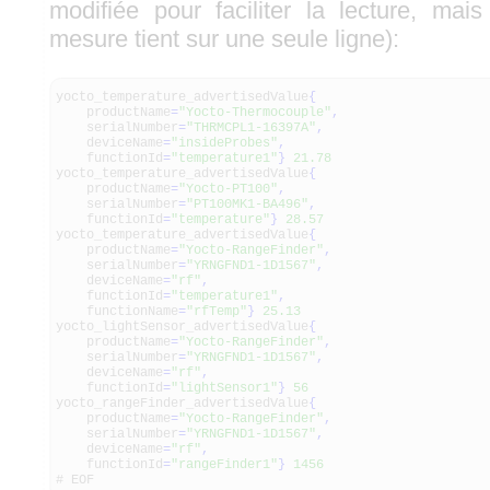
modifiée pour faciliter la lecture, mai
mesure tient sur une seule ligne):
yocto_temperature_advertisedValue
{
productName
=
"Yocto-Thermocouple"
,
serialNumber
=
"THRMCPL1-16397A"
,
deviceName
=
"insideProbes"
,
functionId
=
"temperature1"
}
21.78
yocto_temperature_advertisedValue
{
productName
=
"Yocto-PT100"
,
serialNumber
=
"PT100MK1-BA496"
,
functionId
=
"temperature"
}
28.57
yocto_temperature_advertisedValue
{
productName
=
"Yocto-RangeFinder"
,
serialNumber
=
"YRNGFND1-1D1567"
,
deviceName
=
"rf"
,
functionId
=
"temperature1"
,
functionName
=
"rfTemp"
}
25.13
yocto_lightSensor_advertisedValue
{
productName
=
"Yocto-RangeFinder"
,
serialNumber
=
"YRNGFND1-1D1567"
,
deviceName
=
"rf"
,
functionId
=
"lightSensor1"
}
56
yocto_rangeFinder_advertisedValue
{
productName
=
"Yocto-RangeFinder"
,
serialNumber
=
"YRNGFND1-1D1567"
,
deviceName
=
"rf"
,
functionId
=
"rangeFinder1"
}
1456
# EOF