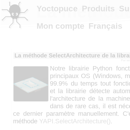
La méthode 
Yoctopuce
Produits
Su
Mon compte
Français
La méthode SelectArchitecture de la libra
Par
se
Notre librairie Python fonct
principaux OS (Windows, m
99.9% du temps tout fonct
et la librairie détecte auto
l'architecture de la machin
dans de rare cas, il est néc
ce dernier paramètre manuellement. C'e
méthode
YAPI.SelectArchitecture()
.