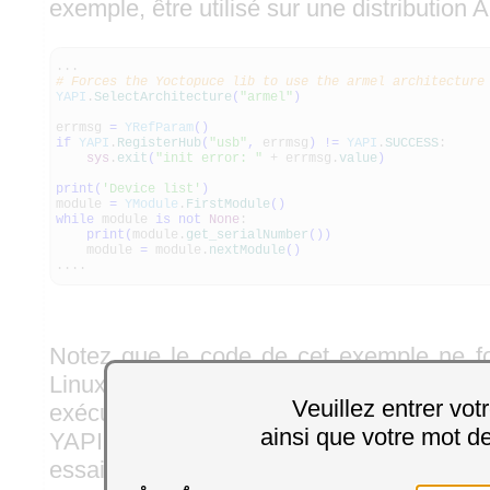
exemple, être utilisé sur une distribution
...
# Forces the Yoctopuce lib to use the armel architecture
YAPI
.
SelectArchitecture
(
"armel"
)
errmsg
=
YRefParam
(
)
if
YAPI
.
RegisterHub
(
"usb"
,
errmsg
)
!=
YAPI
.
SUCCESS
:
sys
.
exit
(
"init error: "
+ errmsg.
value
)
print
(
'Device list'
)
module
=
YModule
.
FirstModule
(
)
while
module
is
not
None
:
print
(
module.
get_serialNumber
(
)
)
module
=
module.
nextModule
(
)
....
Notez que le code de cet exemple ne f
Linux avec une architecture ARM soft flo
Veuillez entrer vot
exécute le code tel quel sous Wi
ainsi que votre mot d
YAPI.RegisterHub retournera une erreu
essaiera d'utiliser la version Linux ARM c