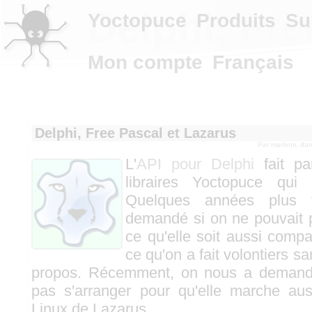
Delphi, Fre
Yoctopuce
Produits
Su
Mon compte
Français
Delphi, Free Pascal et Lazarus
Par
martinm
, da
L'
API pour Delphi
fait pa
libraires Yoctopuce qui 
Quelques années plus 
demandé si on ne pouvait p
ce qu'elle soit aussi comp
ce qu'on a fait volontiers s
propos. Récemment, on nous a demandé
pas s'arranger pour qu'elle marche aus
Linux de Lazarus.