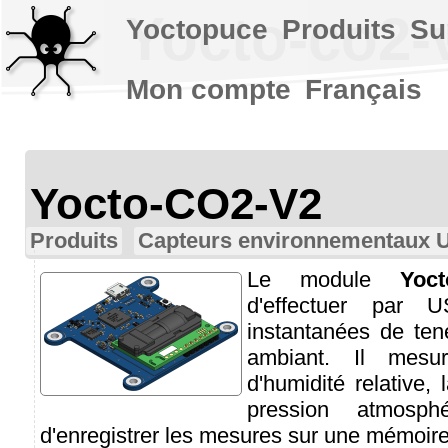
Yocto-co2-
Yoctopuce
Produits
Su
Mon compte
Français
Yocto-CO2-V2
Produits
Capteurs environnementaux 
Le module
Yoct
d'effectuer par
instantanées de ten
ambiant. Il mesu
d'humidité relative,
pression atmosph
d'enregistrer les mesures sur une mémoire 