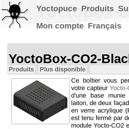
Yoctobox-c
Yoctopuce
Produits
Su
Mon compte
Français
YoctoBox-CO2-Blac
Produits
Plus disponible
Ce boîtier vous pe
votre capteur
Yocto
d'une base munie d
laiton, de deux faça
en verre acrylique
est tenu fermé par d
module Yocto-CO2 e