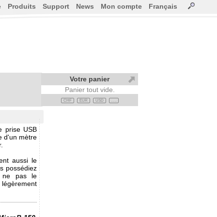
e
Produits
Support
News
Mon compte
Français
Votre panier
Panier tout vide.
CHF
EUR
USD
. . .
e prise USB
le d'un mètre
.
ent aussi le
us possédiez
à ne pas le
, légèrement