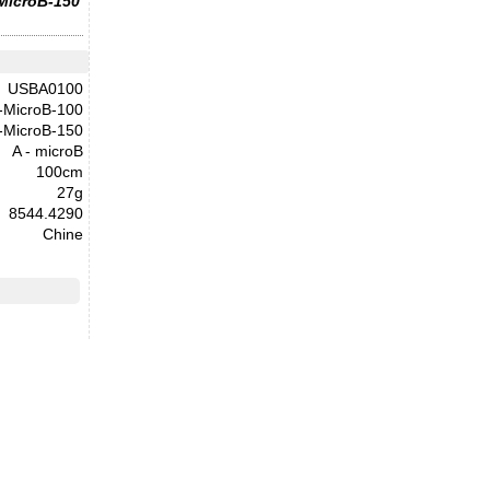
-MicroB-150
USBA0100
-MicroB-100
-MicroB-150
A - microB
100cm
27g
8544.4290
Chine