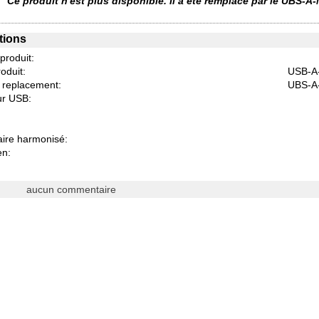
Ce produit n'est plus disponible. Il a été remplacé par le UBS-A
tions
 produit:
oduit:
USB-A
e replacement:
UBS-A
r USB:
aire harmonisé:
en:
aucun commentaire