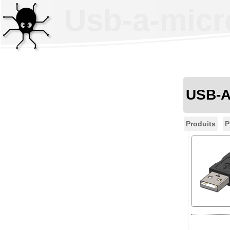
Usb-a-micr
USB-A
Produits
P