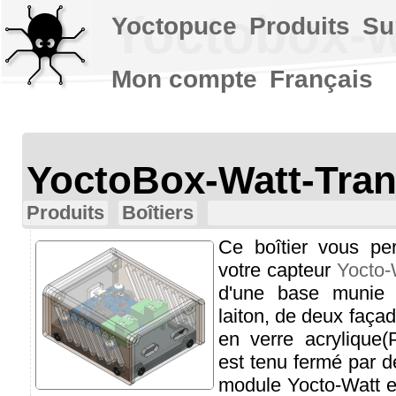
Yoctobox-w
Yoctopuce
Produits
Su
Mon compte
Français
YoctoBox-Watt-Tra
Produits
Boîtiers
Ce boîtier vous pe
votre capteur
Yocto-
d'une base munie d
laiton, de deux faça
en verre acrylique
est tenu fermé par d
module Yocto-Watt e