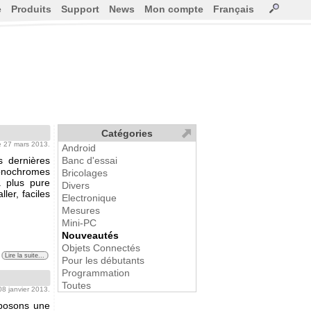
e
Produits
Support
News
Mon compte
Français
Catégories
le 27 mars 2013.
Android
 dernières
Banc d'essai
monochromes
Bricolages
a plus pure
Divers
ler, faciles
Electronique
Mesures
Mini-PC
Nouveautés
Objets Connectés
Lire la suite...
Pour les débutants
Programmation
Toutes
 08 janvier 2013.
oposons une