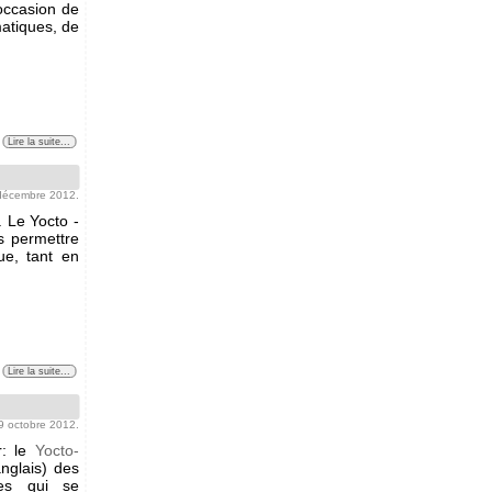
'occasion de
matiques, de
Lire la suite...
 décembre 2012.
. Le Yocto -
s permettre
e, tant en
Lire la suite...
19 octobre 2012.
r: le
Yocto-
nglais) des
les qui se