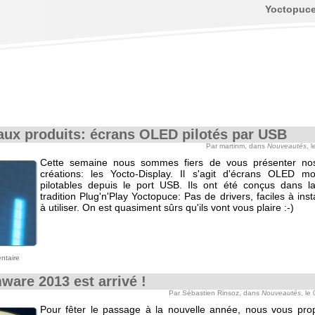
Yoctopuc
ux produits: écrans OLED pilotés par USB
Par martinm, dans
Nouveautés
, 
Cette semaine nous sommes fiers de vous présenter nos
créations: les Yocto-Display. Il s'agit d'écrans OLED 
pilotables depuis le port USB. Ils ont été conçus dans l
tradition Plug'n'Play Yoctopuce: Pas de drivers, faciles à instal
à utiliser. On est quasiment sûrs qu'ils vont vous plaire :-)
ntaire
mware 2013 est arrivé !
Par Sébastien Rinsoz, dans
Nouveautés
, le
Pour fêter le passage à la nouvelle année, nous vous pr