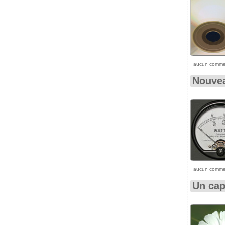
aucun comme
Nouvea
aucun comme
Un cap