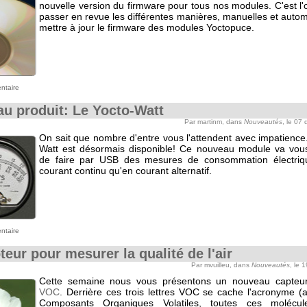
nouvelle version du firmware pour tous nos modules. C'est l
passer en revue les différentes manières, manuelles et auto
mettre à jour le firmware des modules Yoctopuce.
ntaire
u produit: Le Yocto-Watt
Par martinm, dans
Nouveautés
, le 07
On sait que nombre d'entre vous l'attendent avec impatience
Watt est désormais disponible! Ce nouveau module va vou
de faire par USB des mesures de consommation électriqu
courant continu qu'en courant alternatif.
ntaire
teur pour mesurer la qualité de l'air
Par mvuilleu, dans
Nouveautés
, le 
Cette semaine nous vous présentons un nouveau capteu
VOC
. Derrière ces trois lettres VOC se cache l'acronyme (a
Composants Organiques Volatiles, toutes ces molécu