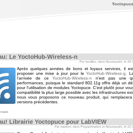
Yoctopuc
u: Le YoctoHub-Wireless-n
Par mvuilleu, dans
Nouveautés
, le 29
Après quelques années de bons et loyaux services, il e
proposer une mise à jour pour le
YoctoHub-Wireless-g
. L
l'arrivée de ce
YoctoHub-Wireless-n
n'est pas une qu
performances, puisque le standard 802.11g offre déjà un déb
pour l'utilisation de modules Yoctopuce. C'est plutôt pour vou
compatibilité la plus large possible avec les infrastructures ex
nous vous proposons ce nouveau produit, qui remplacera 
versions précédentes.
ntaire
u! Librairie Yoctopuce pour LabVIEW
Par martinm, dans
Programmation et Nouveautés
, le 22