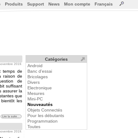
e
Produits
Support
News
Mon compte
Français
Catégories
 novembre 2019.
Android
st temps de
Banc d'essai
a raison de
Bricolages
estion de
Divers
it suffisant
Electronique
s assurer la
Mesures
istantes que
Mini-PC
bientôt les
Nouveautés
Objets Connectés
Pour les débutants
Lire la suite...
Programmation
Toutes
 novembre 2019.