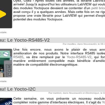
Oyez, Oyez ! Après toutes ces années, la librairie LabVIE
arrivée! Jusqu'à aujourd'hui les utilisateurs LabVIEW qui voulai
des modules Yoctopuce devaient se contenter d'un
petit bri
avait conçu il y a quelques années. Mais cette fois on ne rig
propose une vraie librairie pour LabVIEW qui permet d'explo
potentiel des modules Yoctopuce.
ntaire
u: Le Yocto-RS485-V2
Par mvuilleu, dans
Nouveautés
, le 08
Une fois encore, nous avons le plaisir de vous an
amélioration de nos produits. Notre interface RS485 isolé
RS485
, va être remplacé par le
Yocto-RS485-V2
, qui fo
manière entièrement compatible mais bénéficie d'amélio
matière de compatibilité électromagnétique.
ntaire
u! Le Yocto-I2C
Par martinm, dans
Nouveautés et Electronique
, le 
Cette semaine, on vous présente un nouveau module
compléter notre gamme d'interfaces électriques. Il s'agit du
Y