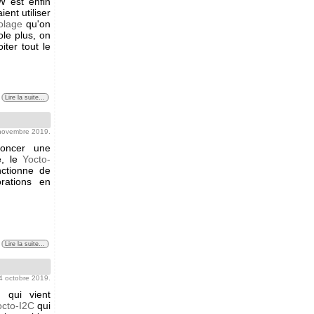
W est enfin
ent utiliser
colage
qu'on
ole plus, on
iter tout le
Lire la suite...
 novembre 2019.
noncer une
e, le
Yocto-
nctionne de
rations en
Lire la suite...
04 octobre 2019.
 qui vient
octo-I2C
qui