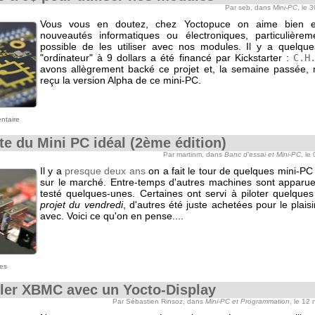
Par seb, dans
Mini-PC
, le 
Vous vous en doutez, chez Yoctopuce on aime bien e
nouveautés informatiques ou électroniques, particulièreme
possible de les utiliser avec nos modules. Il y a quelqu
"ordinateur" à 9 dollars a été financé par Kickstarter :
C.H
avons allègrement backé ce projet et, la semaine passée,
reçu la version Alpha de ce mini-PC.
ntaire
te du Mini PC idéal (2ème édition)
Par martinm, dans
Banc d'essai et Mini-PC
, le
Il y a
presque deux ans
on a fait le tour de quelques mini-PC
sur le marché. Entre-temps d'autres machines sont apparu
testé quelques-unes. Certaines ont servi à piloter quelque
projet du vendredi
, d'autres été juste achetées pour le plaisi
avec. Voici ce qu'on en pense....
es
ler XBMC avec un Yocto-Display
Par Sébastien Rinsoz, dans
Mini-PC et Programmation
, le 12