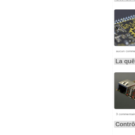
aucun comme
La quê
3 commentair
Contrô