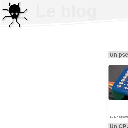
Le blog
Un pse
aucun comme
Un CPU