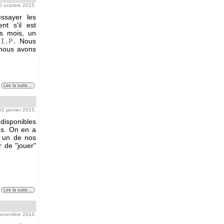
30 octobre 2015.
ssayer les
nt s'il est
es mois, un
.I.P.
Nous
 nous avons
Lire la suite...
 02 janvier 2015.
 disponibles
es. On en a
s un de nos
r de "jouer"
Lire la suite...
 novembre 2014.