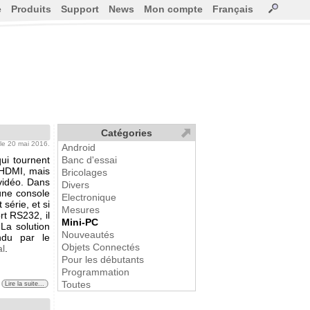
e
Produits
Support
News
Mon compte
Français
Catégories
 le 20 mai 2016.
Android
ui tournent
Banc d'essai
 HDMI, mais
Bricolages
vidéo. Dans
Divers
 une console
Electronique
série, et si
Mesures
rt RS232, il
Mini-PC
 La solution
Nouveautés
endu par le
Objets Connectés
al
.
Pour les débutants
Programmation
Toutes
Lire la suite...