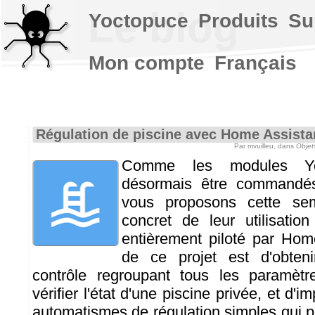
Le blog
Yoctopuce
Produits
Su
Mon compte
Français
Régulation de piscine avec Home Assista
Par mvuilleu, dans
Objet
Comme les modules Yo
désormais être commandé
vous proposons cette se
concret de leur utilisati
entièrement piloté par Hom
de ce projet est d'obte
contrôle regroupant tous les paramètr
vérifier l'état d'une piscine privée, et d
automatismes de régulation simples qui p