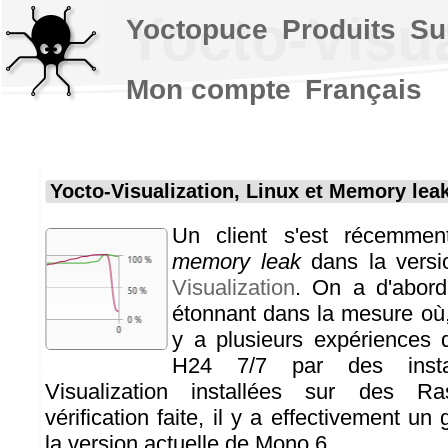
Yocto-Visua
Yoctopuce
Produits
Su
Mon compte
Français
Yocto-Visualization, Linux et Memory lea
Un client s'est récemment
memory leak
dans la vers
Visualization
. On a d'abor
étonnant dans la mesure où,
y a plusieurs expériences q
H24 7/7 par des inst
Visualization installées sur des R
vérification faite, il y a effectivement u
la version actuelle de Mono 6.