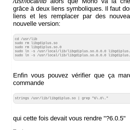
/usr/local/lib
alors que Mono va la ch
grâce à deux liens symboliques. Il faut d
liens et les remplacer par des nouvea
nouvelle version:
cd /usr/lib

sudo rm libgdiplus.so

sudo rm libgdiplus.so.0

sudo ln -s /usr/local/lib/libgdiplus.so.0.0.0 libgdiplus.
sudo ln -s /usr/local/lib/libgdiplus.so.0.0.0 libgdiplus
Enfin vous pouvez vérifier que ça mar
commande
strings /usr/lib/libgdiplus.so | grep "6\.0\."
qui cette fois devait vous rendre "?6.0.5"