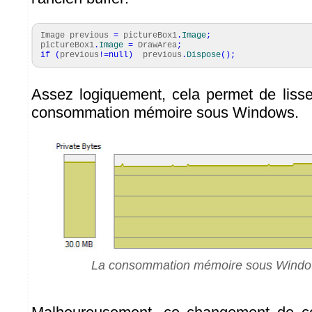
Image previous
=
pictureBox1
.
Image
;
pictureBox1
.
Image
=
DrawArea
;
if
(
previous
!=
null
)
previous
.
Dispose
(
)
;
Assez logiquement, cela permet de lisse
consommation mémoire sous Windows.
La consommation mémoire sous Window