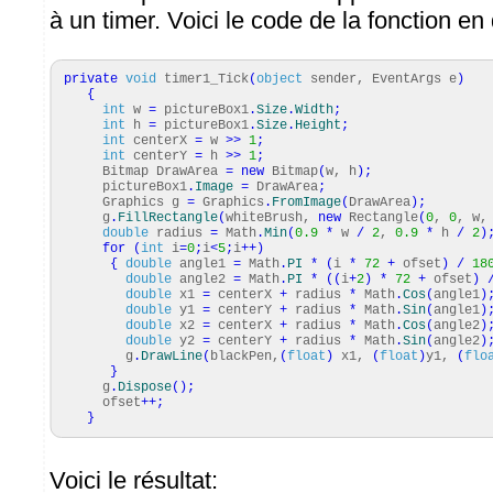
à un timer. Voici le code de la fonction en
private
void
timer1_Tick
(
object
sender, EventArgs e
)
{
int
w
=
pictureBox1
.
Size
.
Width
;
int
h
=
pictureBox1
.
Size
.
Height
;
int
centerX
=
w
>>
1
;
int
centerY
=
h
>>
1
;
Bitmap DrawArea
=
new
Bitmap
(
w, h
)
;
pictureBox1
.
Image
=
DrawArea
;
Graphics g
=
Graphics
.
FromImage
(
DrawArea
)
;
g
.
FillRectangle
(
whiteBrush,
new
Rectangle
(
0
,
0
, w,
double
radius
=
Math
.
Min
(
0.9
*
w
/
2
,
0.9
*
h
/
2
)
for
(
int
i
=
0
;
i
<
5
;
i
++
)
{
double
angle1
=
Math
.
PI
*
(
i
*
72
+
ofset
)
/
18
double
angle2
=
Math
.
PI
*
(
(
i
+
2
)
*
72
+
ofset
)
double
x1
=
centerX
+
radius
*
Math
.
Cos
(
angle1
)
double
y1
=
centerY
+
radius
*
Math
.
Sin
(
angle1
)
double
x2
=
centerX
+
radius
*
Math
.
Cos
(
angle2
)
double
y2
=
centerY
+
radius
*
Math
.
Sin
(
angle2
)
g
.
DrawLine
(
blackPen,
(
float
)
x1,
(
float
)
y1,
(
flo
}
g
.
Dispose
(
)
;
ofset
++;
}
Voici le résultat: