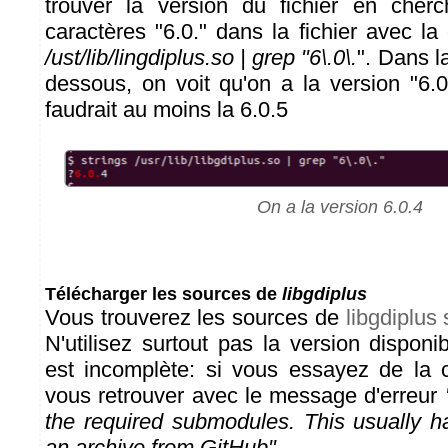
trouver la version du fichier en cher
caractères "6.0." dans la fichier avec 
/ust/lib/lingdiplus.so | grep "6\.0\.
". Dans l
dessous, on voit qu'on a la version "6.0
faudrait au moins la 6.0.5
On a la version 6.0.4
Télécharger les sources de
libgdiplus
Vous trouverez les sources de
libgdiplus
N'utilisez surtout pas la version disponi
est incomplète: si vous essayez de la 
vous retrouver avec le message d'erreur
the required submodules. This usually 
an archive from GitHub"
.