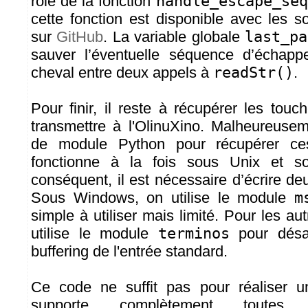
rôle de la fonction
handle_escape_seq
cette fonction est disponible avec les s
sur
GitHub
. La variable globale
last_pa
sauver l’éventuelle séquence d’échapp
cheval entre deux appels à
readStr()
.
Pour finir, il reste à récupérer les tou
transmettre à l'OlinuXino. Malheureuseme
de module Python pour récupérer ces
fonctionne à la fois sous Unix et 
conséquent, il est nécessaire d’écrire d
Sous Windows, on utilise le module
m
simple à utiliser mais limité. Pour les au
utilise le module
terminos
pour désac
buffering de l'entrée standard.
Ce code ne suffit pas pour réaliser un
supporte complètement toutes