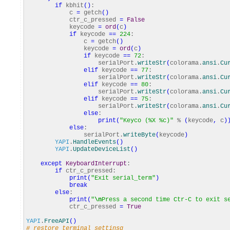
if
kbhit
(
)
:
c
=
getch
(
)
ctr_c_pressed
=
False
keycode
=
ord
(
c
)
if
keycode
==
224
:
c
=
getch
(
)
keycode
=
ord
(
c
)
if
keycode
==
72
:
serialPort.
writeStr
(
colorama.
ansi
.
Cu
elif
keycode
==
77
:
serialPort.
writeStr
(
colorama.
ansi
.
Cu
elif
keycode
==
80
:
serialPort.
writeStr
(
colorama.
ansi
.
Cu
elif
keycode
==
75
:
serialPort.
writeStr
(
colorama.
ansi
.
Cu
else
:
print
(
"Keyco (%X %c)"
%
(
keycode
,
c
)
else
:
serialPort.
writeByte
(
keycode
)
YAPI
.
HandleEvents
(
)
YAPI
.
UpdateDeviceList
(
)
except
KeyboardInterrupt
:
if
ctr_c_pressed:
print
(
"Exit serial_term"
)
break
else
:
print
(
"
\n
Press a second time Ctr-C to exit s
ctr_c_pressed
=
True
YAPI
.
FreeAPI
(
)
# restore terminal settinsg