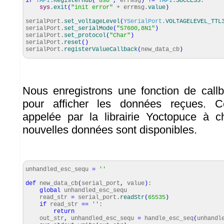
if
YAPI
.
RegisterHub
(
"usb"
,
errmsg
)
!=
YAPI
.
SUCCESS
:
sys
.
exit
(
"init error"
+ errmsg.
value
)
serialPort.
set_voltageLevel
(
YSerialPort
.
VOLTAGELEVEL_TTL
serialPort.
set_serialMode
(
"57600,8N1"
)
serialPort.
set_protocol
(
"Char"
)
serialPort.
reset
(
)
serialPort.
registerValueCallback
(
new_data_cb
)
Nous enregistrons une fonction de cal
pour afficher les données reçues. Ce
appelée par la librairie Yoctopuce à 
nouvelles données sont disponibles.
unhandled_esc_sequ
=
''
def
new_data_cb
(
serial_port
,
value
)
:
global
unhandled_esc_sequ
read_str
=
serial_port.
readStr
(
65535
)
if
read_str
==
''
:
return
out_str
,
unhandled_esc_sequ
=
handle_esc_seq
(
unhandl