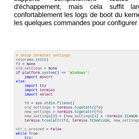
d'échappement, mais cela suffit la
confortablement les logs de boot du kern
les quelques commandes pour configurer l
# Setup terminal settings
colorama.
init
(
)
fd
=
None
old_settings
=
None
if
platform
.
system
(
)
==
'Windows'
:
import
msvcrt
else
:
import
tty
import
termios
import
select
fd
=
sys
.
stdin
.
fileno
(
)
old_settings
=
termios
.
tcgetattr
(
fd
)
new_settings
=
termios
.
tcgetattr
(
fd
)
new_settings
[
3
]
=
(
new_settings
[
3
]
&
~
termios
.
ICANON
termios
.
tcsetattr
(
fd
,
termios
.
TCSAFLUSH
,
new_setting
ctr_c_pressed
=
False
while
True
:
try
: