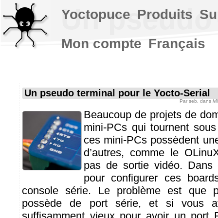
Un pseudo t
Yoctopuce
Produits
Su
Mon compte
Français
Un pseudo terminal pour le Yocto-Serial
Par
seb
, dans
Mi
Beaucoup de projets de domo
mini-PCs qui tournent sous
ces mini-PCs possèdent une
d’autres, comme le OLinuX
pas de sortie vidéo. Dans 
pour configurer ces boards
console série. Le problème est que
possède de port série, et si vous a
suffisamment vieux pour avoir un port 