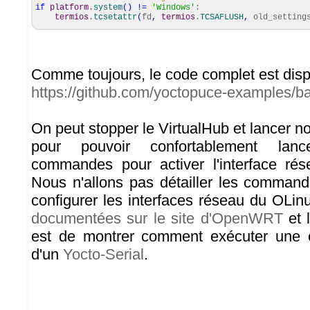
if
platform
.
system
(
)
!=
'Windows'
:
termios
.
tcsetattr
(
fd
,
termios
.
TCSAFLUSH
,
old_setting
Comme toujours, le code complet est disp
https://github.com/yoctopuce-examples/ba
On peut stopper le VirtualHub et lancer n
pour pouvoir confortablement lan
commandes pour activer l'interface ré
Nous n'allons pas détailler les comman
configurer les interfaces réseau du OLin
documentées sur le site d'OpenWRT
et l
est de montrer comment exécuter une 
d'un
Yocto-Serial
.