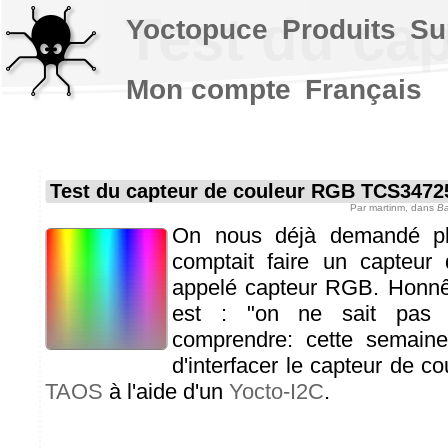
Test du ca
Yoctopuce
Produits
Su
Mon compte
Français
Test du capteur de couleur RGB TCS3472
Par
martinm
, dans
Ba
On nous déjà demandé plu
comptait faire un capteur 
appelé capteur RGB. Honnê
est : "on ne sait pas t
comprendre: cette semain
d'interfacer le capteur de 
TAOS
à l'aide d'un
Yocto-I2C
.