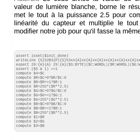
valeur de lumière blanche, borne le résu
met le tout à la puissance 2.5 pour c
linéarité du capteur et multiplie le to
modifier notre job pour qu'il fasse la mêm
assert isset($init_done)

writeLine {S}52B3{P}{S}53xx{A}xx{A}xx{A}xx{A}xx{A}xx{A}xx
expect 29:{A}{A} 29:{A}($S:BYTE)($C:WORDL)($R:WORDL)($G:W
assert ($S & 1) ==1

compute $4=$C

compute $R=$C>0?$R/$C:0

compute $R=$R<=1?$R:1

compute $R=255*($R**2.5)

compute $G=$C>0?$G/$C:0

compute $G=$G<=1?$G:1

compute $G=255*($G**2.5)

compute $B=$C>0?$B/$C:0

compute $B=$B<=1?$B:1

compute $B=255*($B**2.5)

compute $1=$R

compute $2=$G

compute $3=$B