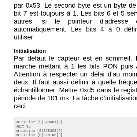
par 0x53. Le second byte est un byte d
bit 7 est toujours à 1. Les bits 6 et 5 ser
autres, si le pointeur d'adresse d
automatiquement. Les bits 4 à 0 défin
utiliser
Initialisation
Par défaut le capteur est en sommeil. I
marche mettant à 1 les bits PON puis 
Attention à respecter un délai d'au moi
deux. Il faut aussi définir à quelle fréqu
échantillonner. Mettre 0xd5 dans le regi
période de 101 ms. La tâche d’initialisat
ceci.
writeLine {S}528001{P}

wait 10

writeLine {S}528003{P}

writeLine {S}5281D5{P}
