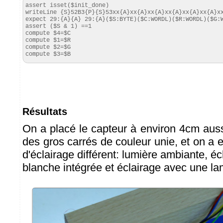
assert isset($init_done)

writeLine {S}52B3{P}{S}53xx{A}xx{A}xx{A}xx{A}xx{A}xx{A}xx
expect 29:{A}{A} 29:{A}($S:BYTE)($C:WORDL)($R:WORDL)($G:W
assert ($S & 1) ==1

compute $4=$C

compute $1=$R

compute $2=$G

compute $3=$B
Résultats
On a placé le capteur à environ 4cm auss
des gros carrés de couleur unie, et on a 
d'éclairage différent: lumière ambiante, é
blanche intégrée et éclairage avec une l