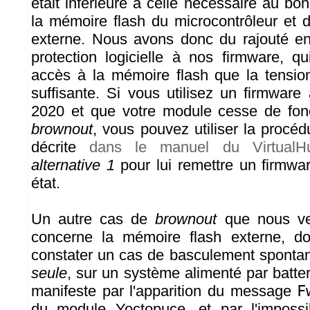
était inférieure à celle nécessaire au b
la mémoire flash du microcontrôleur et 
externe. Nous avons donc du rajouté e
protection logicielle à nos firmware, qu
accès à la mémoire flash que la tension
suffisante. Si vous utilisez un firmware
2020 et que votre module cesse de fonc
brownout
, vous pouvez utiliser la procé
décrite
dans le manuel du VirtualH
alternative 1
pour lui remettre un firmwar
état.
Un autre cas de
brownout
que nous ve
concerne la mémoire flash externe, d
constater un cas de basculement spont
seule
, sur un système alimenté par batte
manifeste par l'apparition du message
F
du module Yoctopuce, et par l'impossib