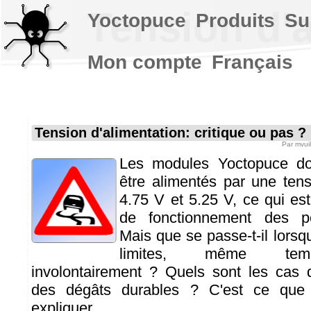
Tension d'a
Yoctopuce
Produits
Su
Mon compte
Français
Tension d'alimentation: critique ou pas ?
Par
mvui
Les modules Yoctopuce do
être alimentés par une ten
4.75 V et 5.25 V, ce qui est
de fonctionnement des p
Mais que se passe-t-il lorsq
limites, même temp
involontairement ? Quels sont les cas 
des dégâts durables ? C'est ce que
expliquer...