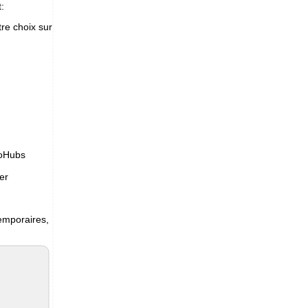
:
tre choix sur
ctoHubs
er
emporaires,