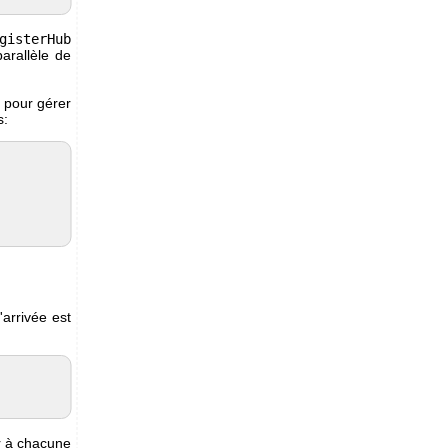
gisterHub
arallèle de
e pour gérer
s:
arrivée est
er à chacune