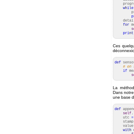
progr
while
prog
p
detai
for
m
s
print
Ces quelqu
déconnexio
def
sensor
# on 
if
me
s
La méthod
Dans notre 
une base d
def
appen
self
.
utc
=
stam
valu
with