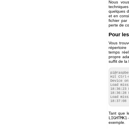
Nous vous
techniques
quelques d
et en cons
fichier pa
perte de c
Pour le
Vous trouv
répertoir
temps réel
propre ada
suffit de 
pi@raspbe
Hit Ctrl-
Device on
Load miss
18
:
36
:
23
D
18
:
36
:
28
D
Load miss
18
:
37
:
08
Tant que l
LIGHTMK1
exemple.