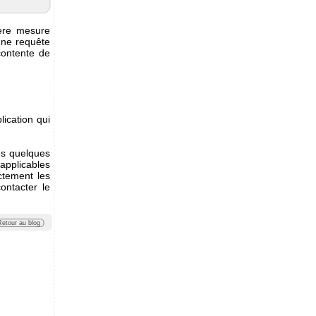
ière mesure
une requête
contente de
lication qui
es quelques
applicables
ctement les
ontacter le
Retour au blog