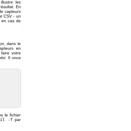
lustre les
ésultat. En
de capteurs
at CSV - un
s en cas de
on, dans le
capteurs en
faire votre
loi
. Il vous
 le fichier
ail -f
par