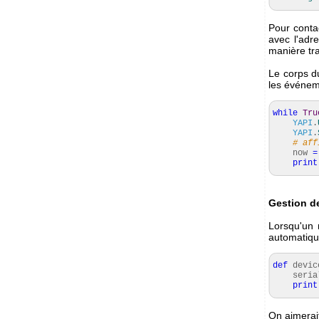
Pour contac
avec l'adr
manière tr
Le corps du
les événeme
while
Tru
YAPI
.
YAPI
.
# aff
now
=
print
Gestion d
Lorsqu'un 
automatiqu
def
devic
seria
print
On aimerai