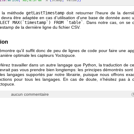
ile
.
write
(
"%s;%.3f
\n
"
%
(
stamp
,
value
)
)
 la méthode
getLastTimestamp
doit retourner l'heure de la dern
t devra être adaptée en cas d'utilisation d'une base de donnée avec 
ELECT MAX(`timestamp`) FROM `table`
. Dans notre cas, on se 
imestamp de la dernière ligne du fichier CSV.
ion
émontre qu'il suffit donc de peu de lignes de code pour faire une app
manière optimale les capteurs Yoctopuce.
éférez travailler dans un autre langage que Python, la traduction de c
devrait pas vous prendre bien longtemps: les principes démontrés sont 
les langages supportés par notre librairie, puisque nous offrons exa
tions pour tous les langages. En cas de doute, n'hésitez pas à c
ctopuce.
aucun commentaire