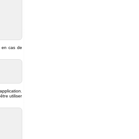
s en cas de
pplication.
tre utiliser