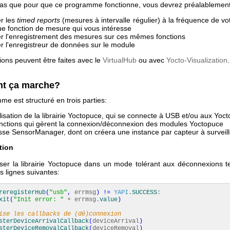
pas que pour que ce programme fonctionne, vous devrez préalablement
er les
timed reports
(mesures à intervalle régulier) à la fréquence de vo
e fonction de mesure qui vous intéresse
er l'enregistrement des mesures sur ces mêmes fonctions
er l'enregistreur de données sur le module
ons peuvent être faites avec le
VirtualHub
ou avec
Yocto-Visualization
.
t ça marche?
e est structuré en trois parties:
tialisation de la librairie Yoctopuce, qui se connecte à USB et/ou aux Yo
onctions qui gèrent la connexion/déconnexion des modules Yoctopuce
asse SensorManager, dont on créera une instance par capteur à surveill
ation
aliser la librairie Yoctopuce dans un mode tolérant aux déconnexions t
es lignes suivantes:
reregisterHub
(
"usb"
,
errmsg
)
!=
YAPI
.
SUCCESS
:
xit
(
"Init error: "
+ errmsg.
value
)
ise les callbacks de (dé)connexion
sterDeviceArrivalCallback
(
deviceArrival
)
sterDeviceRemovalCallback
(
deviceRemoval
)