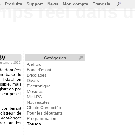
e
Produits
Support
News
Mon compte
Français
mps réel dans u
SV
Catégories
septembre 2022.
Android
 de données
Banc d'essai
une base de
Bricolages
l'idéal, on
Divers
sible, mais
Electronique
gistrées par
Mesures
'est pas si
Mini-PC
Nouveautés
Objets Connectés
 combinant
gistreur de
Pour les débutants
u
datalogger
Programmation
rer tous les
Toutes