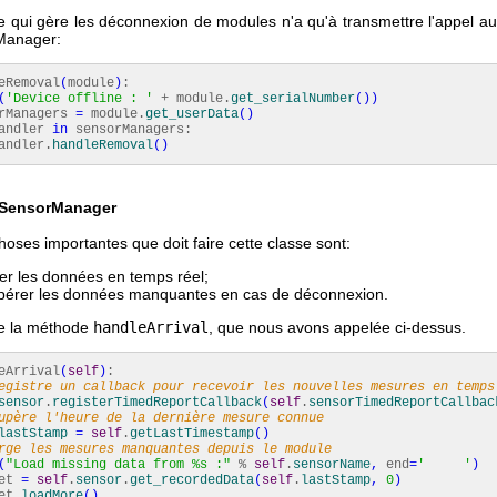
 qui gère les déconnexion de modules n'a qu'à transmettre l'appel au
Manager:
eRemoval
(
module
)
:
(
'Device offline : '
+ module.
get_serialNumber
(
)
)
Managers
=
module.
get_userData
(
)
andler
in
sensorManagers:
ler.
handleRemoval
(
)
 SensorManager
oses importantes que doit faire cette classe sont:
er les données en temps réel;
érer les données manquantes en cas de déconnexion.
de la méthode
handleArrival
, que nous avons appelée ci-dessus.
eArrival
(
self
)
:
egistre un callback pour recevoir les nouvelles mesures en temps
sensor
.
registerTimedReportCallback
(
self
.
sensorTimedReportCallbac
upère l'heure de la dernière mesure connue
lastStamp
=
self
.
getLastTimestamp
(
)
rge les mesures manquantes depuis le module
(
"Load missing data from %s :"
%
self
.
sensorName
,
end
=
' '
)
et
=
self
.
sensor
.
get_recordedData
(
self
.
lastStamp
,
0
)
t.
loadMore
(
)