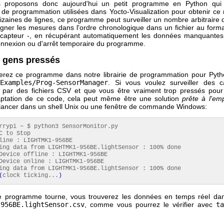
 proposons donc aujourd'hui un petit programme en Python qui il
 de programmation utilisées dans Yocto-Visualization pour obtenir ce r
izaines de lignes, ce programme peut surveiller un nombre arbitraire 
igner les mesures dans l'ordre chronologique dans un fichier au form
r capteur -, en récupérant automatiquement les données manquante
onnexion ou d'arrêt temporaire du programme.
s gens pressés
erez ce programme dans notre librairie de programmation pour Pyth
e
Examples/Prog-SensorManager
. Si vous voulez surveiller des 
 par des fichiers CSV et que vous être vraiment trop pressés pour 
ptation de ce code, cela peut même être une solution
prête à l'emp
la lancer dans un shell Unix ou une fenêtre de commande Windows:
rrypi ~ $ python3 SensorMonitor.
py
C to Stop
line : LIGHTMK1-956BE
ing data from LIGHTMK1-956BE.
lightSensor
:
100
% done
evice offline : LIGHTMK1-956BE
evice online : LIGHTMK1-956BE
ing data from LIGHTMK1-956BE.
lightSensor
:
100
% done
(
clock ticking...
)
e programme tourne, vous trouverez les données en temps réel dans
-956BE.lightSensor.csv
, comme vous pourrez le vérifier avec
t