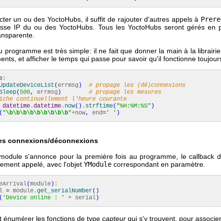
ter un ou des YoctoHubs, il suffit de rajouter d'autres appels à
Prere
esse IP du ou des YoctoHubs. Tous les YoctoHubs seront gérés en p
ansparente.
 programme est très simple: il ne fait que donner la main à la librairi
nts, et afficher le temps qui passe pour savoir qu'il fonctionne toujour
e
:
UpdateDeviceList
(
errmsg
)
# propage les (dé)connexions
Sleep
(
500
,
errmsg
)
# propage les mesures
iche continuellement l'heure courante
datetime
.
datetime
.
now
(
)
.
strftime
(
"%H:%M:%S"
)
(
"
\b
\b
\b
\b
\b
\b
\b
\b
\b
"
+now
,
end
=
' '
)
es connexions/déconnexions
module s'annonce pour la première fois au programme, le callback d'
ement appelé, avec l'objet
YModule
correspondant en paramètre.
eArrival
(
module
)
:
l
=
module.
get_serialNumber
(
)
(
'Device online : '
+ serial
)
t énumérer les fonctions de type
capteur
qui s'y trouvent, pour associ