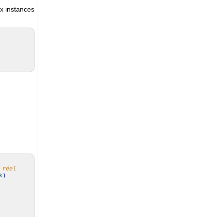
x instances
 réel
k
)