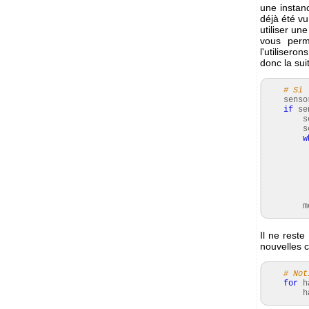
une insta
déjà été vu
utiliser un
vous perm
l'utilisero
donc la sui
# Si 
sensor
if
se
senso
sen
w
ha
sens
se
modu
Il ne rest
nouvelles 
# Not
for
h
hand