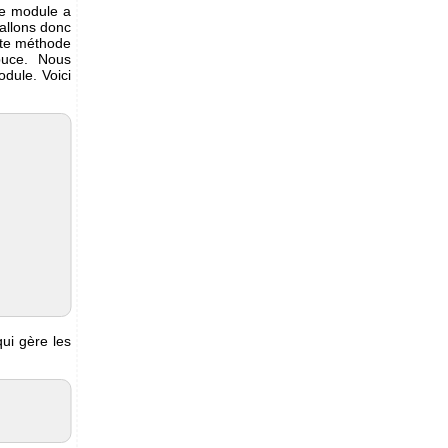
le module a
 allons donc
tte méthode
puce. Nous
ule. Voici
ui gère les