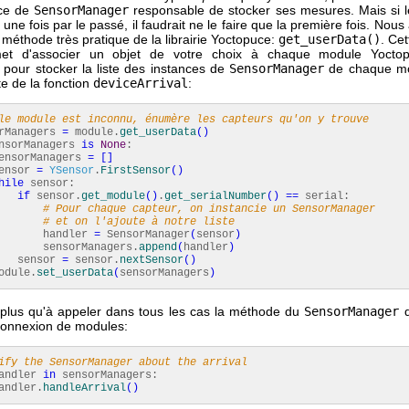
nce de
SensorManager
responsable de stocker ses mesures. Mais si 
 une fois par le passé, il faudrait ne le faire que la première fois. Nous
e méthode très pratique de la librairie Yoctopuce:
get_userData()
. Ce
et d'associer un objet de votre choix à chaque module Yocto
ns pour stocker la liste des instances de
SensorManager
de chaque mod
te de la fonction
deviceArrival
:
le module est inconnu, énumère les capteurs qu'on y trouve
Managers
=
module.
get_userData
(
)
nsorManagers
is
None
:
rManagers
=
[
]
sor
=
YSensor
.
FirstSensor
(
)
hile
sensor:
if
sensor.
get_module
(
)
.
get_serialNumber
(
)
==
serial:
# Pour chaque capteur, on instancie un SensorManager
# et on l'ajoute à notre liste
ndler
=
SensorManager
(
sensor
)
orManagers.
append
(
handler
)
nsor
=
sensor.
nextSensor
(
)
le.
set_userData
(
sensorManagers
)
e plus qu'à appeler dans tous les cas la méthode du
SensorManager
q
connexion de modules:
ify the SensorManager about the arrival
andler
in
sensorManagers:
ler.
handleArrival
(
)