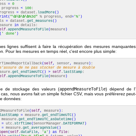
ess
=
0
progress
<
100
:
ress
=
dataset.
loadMore
(
)
rint
(
"
\b
\b
\b
\b
%3d"
% progress
,
end
=
'%'
)
ls
=
dataset.
get_measures
(
)
easure
in
details:
elf
.
appendMeasureToFile
(
measure
)
(
' done'
)
es lignes suffisent à faire la récupération des mesures manquante
n. Pour les mesures en temps réel, c'est encore plus simple:
TimedReportCallback
(
self
,
sensor
,
measure
)
:
s'assure de ne pas stocker de mesure à double
asure.
get_endTimeUTC
(
)
>
self
.
lastStamp
:
elf
.
appendMeasureToFile
(
measure
)
e de stockage des valeurs (
appendMeasureToFile
) dépend de l'a
cas, nous avons fait un simple fichier CSV, mais vous préférerez peut-ê
e données:
dMeasureToFile
(
self
,
measure
)
:
lastStamp
=
measure.
get_endTimeUTC
(
)
measure.
get_endTimeUTC_asDatetime
(
)
p
=
utc.
strftime
(
SensorManager.
DATEFORMAT
)
e
=
measure.
get_averageValue
(
)
open
(
self
.
dataFile
,
'a'
)
as
file
: