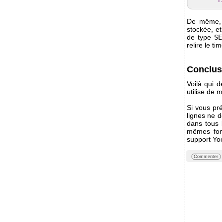
f
De même,
stockée, e
de type
S
relire le t
Conclus
Voilà qui d
utilise de 
Si vous pr
lignes ne 
dans tous 
mêmes fonc
support Yo
Commenter