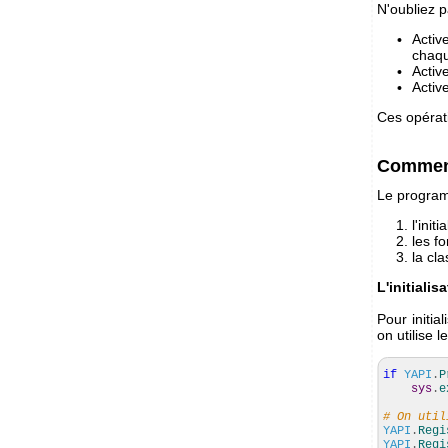
N'oubliez 
Activ
chaqu
Activ
Activ
Ces opérati
Commen
Le programm
l'ini
les f
la cl
L'initialis
Pour initi
on utilise l
if
YAPI
.
P
sys
.
e
# On util
YAPI
.
Regi
YAPI
.
Regi