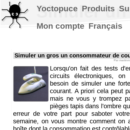
Simuler un
Yoctopuce
Produits
Su
Mon compte
Français
Simuler un gros un consommateur de co
Par
martinm
Lorsqu'on fait des tests d
circuits électroniques, on
besoin de simuler une for
courant. A priori cela peut pa
mais ne vous y trompez pa
pièges tapis dans l'ombre qu
erreur de votre part pour saboter votr
semaine, on vous montre comment on a 
boîte dont la consommation est contrôlab