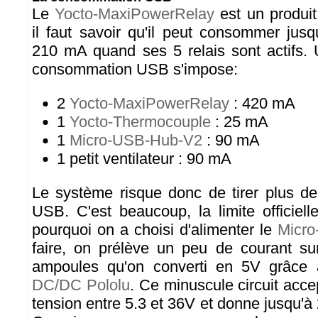
Le
Yocto-MaxiPowerRelay
est un produit
il faut savoir qu'il peut consommer jusq
210 mA quand ses 5 relais sont actifs. U
consommation USB s'impose:
2
Yocto-MaxiPowerRelay
: 420 mA
1
Yocto-Thermocouple
: 25 mA
1
Micro-USB-Hub-V2
: 90 mA
1 petit ventilateur : 90 mA
Le système risque donc de tirer plus d
USB. C'est beaucoup, la limite officiel
pourquoi on a choisi d'alimenter le
Micr
faire, on prélève un peu de courant sur
ampoules qu'on converti en 5V grâc
DC/DC Pololu
. Ce minuscule circuit acce
tension entre 5.3 et 36V et donne jusqu'