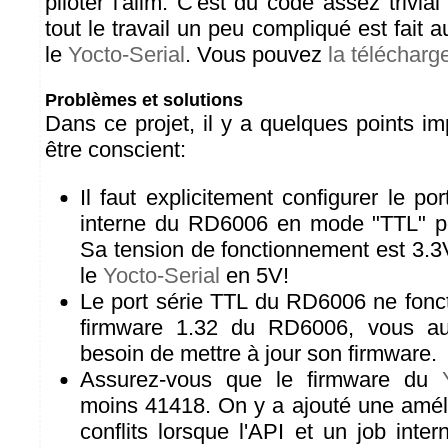
piloter l'alim. C'est du code assez trivi
tout le travail un peu compliqué est fait
le
Yocto-Serial
. Vous pouvez
la télécharge
Problèmes et solutions
Dans ce projet, il y a quelques points imp
être conscient:
Il faut explicitement configurer le p
interne du RD6006 en mode "TTL" pou
Sa tension de fonctionnement est 3.3
le
Yocto-Serial
en 5V!
Le port série TTL du RD6006 ne fonct
firmware 1.32 du RD6006, vous au
besoin de mettre à jour son firmware.
Assurez-vous que le firmware du
moins 41418. On y a ajouté une améli
conflits lorsque l'API et un job inter