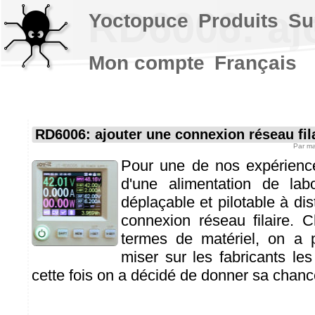
RD6006: ajo
Yoctopuce
Produits
Su
Mon compte
Français
RD6006: ajouter une connexion réseau fil
Par
ma
Pour une de nos expérience
d'une alimentation de labo
déplaçable et pilotable à di
connexion réseau filaire. 
termes de matériel, on a p
miser sur les fabricants le
cette fois on a décidé de donner sa chan