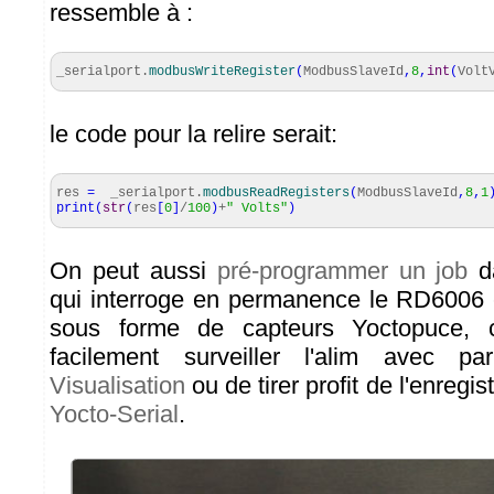
ressemble à :
_serialport.
modbusWriteRegister
(
ModbusSlaveId
,
8
,
int
(
Volt
le code pour la relire serait:
res
=
_serialport.
modbusReadRegisters
(
ModbusSlaveId
,
8
,
1
print
(
str
(
res
[
0
]
/
100
)
+
" Volts"
)
On peut aussi
pré-programmer un job
d
qui interroge en permanence le RD6006 et
sous forme de capteurs Yoctopuce, 
facilement surveiller l'alim avec 
Visualisation
ou de tirer profit de l'enreg
Yocto-Serial
.