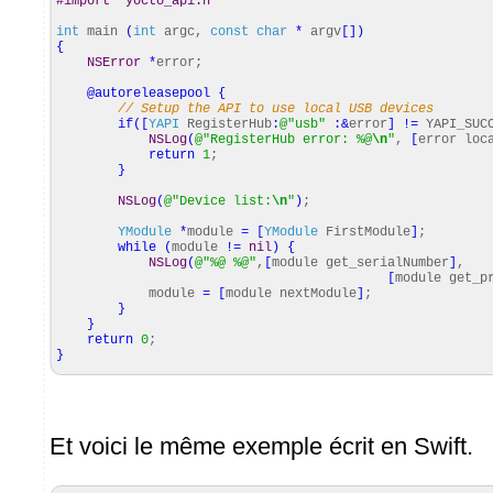
#import "yocto_api.h"
int
main
(
int
argc,
const
char
*
argv
[
]
)
{
NSError
*
error;
@autoreleasepool
{
// Setup the API to use local USB devices
if
(
[
YAPI
RegisterHub
:
@
"usb"
:&
error
]
!=
YAPI_SUC
NSLog
(
@
"RegisterHub error: %@
\n
"
,
[
error loc
return
1
;
}
NSLog
(
@
"Device list:
\n
"
)
;
YModule
*
module
=
[
YModule
FirstModule
]
;
while
(
module
!=
nil
)
{
NSLog
(
@
"%@ %@"
,
[
module get_serialNumber
]
,
[
module get_p
module
=
[
module nextModule
]
;
}
}
return
0
;
}
Et voici le même exemple écrit en Swift.