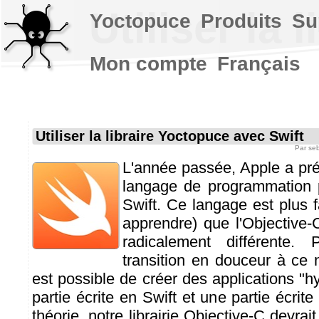
Utiliser la
Yoctopuce
Produits
Su
Mon compte
Français
Utiliser la libraire Yoctopuce avec Swift
Par
se
L'année passée, Apple a pr
langage de programmation 
Swift. Ce langage est plus fa
apprendre) que l'Objective-
radicalement différente.
transition en douceur à ce 
est possible de créer des applications "h
partie écrite en Swift et une partie écrit
théorie, notre librairie Objective-C devrait