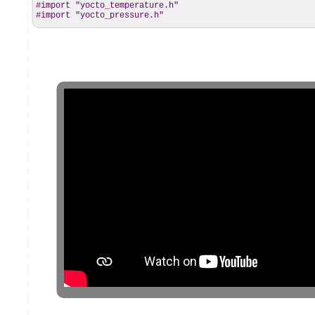
#import "yocto_temperature.h"
#import "yocto_pressure.h"