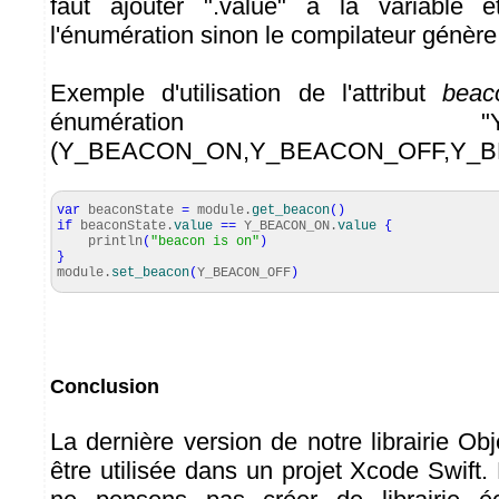
faut ajouter ".value" à la variable 
l'énumération sinon le compilateur génère
Exemple d'utilisation de l'attribut
beac
énumération "Y_BEA
(Y_BEACON_ON,Y_BEACON_OFF,Y_B
var
beaconState
=
module.
get_beacon
(
)
if
beaconState.
value
==
Y_BEACON_ON.
value
{
println
(
"beacon is on"
)
}
module.
set_beacon
(
Y_BEACON_OFF
)
Conclusion
La dernière version de notre librairie Ob
être utilisée dans un projet Xcode Swift. 