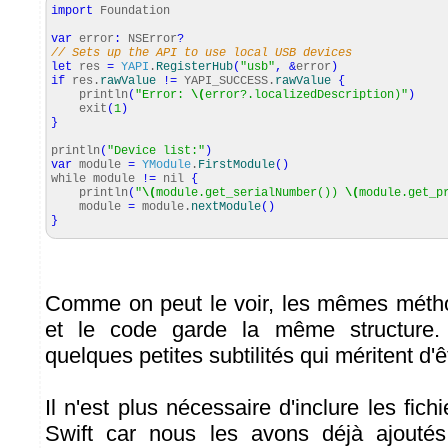
import
Foundation
var
error
:
NSError
?
// Sets up the API to use local USB devices
let
res
=
YAPI
.
RegisterHub
(
"usb"
,
&
error
)
if
res.
rawValue
!=
YAPI_SUCCESS.
rawValue
{
println
(
"Error:
\(
error?.localizedDescription)"
)
exit
(
1
)
}
println
(
"Device list:"
)
var
module
=
YModule
.
FirstModule
(
)
while module
!=
nil
{
println
(
"
\(
module.get_serialNumber())
\(
module.get_p
module
=
module.
nextModule
(
)
}
Comme on peut le voir, les mêmes méth
et le code garde la même structure.
quelques petites subtilités qui méritent d
Il n'est plus nécessaire d'inclure les fich
Swift car nous les avons déjà ajoutés