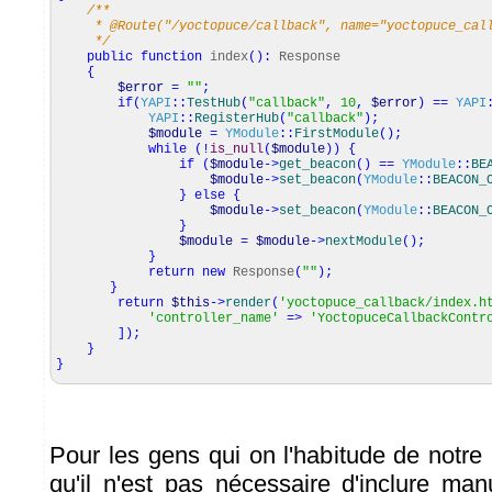
/**
* @Route("/yoctopuce/callback", name="yoctopuce_call
*/
public
function
index
(
)
:
Response
{
$error
=
""
;
if
(
YAPI
::
TestHub
(
"callback"
,
10
,
$error
)
==
YAPI
YAPI
::
RegisterHub
(
"callback"
)
;
$module
=
YModule
::
FirstModule
(
)
;
while
(
!
is_null
(
$module
)
)
{
if
(
$module
->
get_beacon
(
)
==
YModule
::
BE
$module
->
set_beacon
(
YModule
::
BEACON_
}
else
{
$module
->
set_beacon
(
YModule
::
BEACON_
}
$module
=
$module
->
nextModule
(
)
;
}
return
new
Response
(
""
)
;
}
return
$this
->
render
(
'yoctopuce_callback/index.h
'controller_name'
=>
'YoctopuceCallbackContr
]
)
;
}
}
Pour les gens qui on l'habitude de notre 
qu'il n'est pas nécessaire d'inclure man