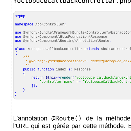
YoctopuceCallbackController.php
<?php
namespace
App\Controller
;
use
Symfony\Bundle\FrameworkBundle\Controller\AbstractCo
use
Symfony\Component\HttpFoundation\Response
;
use
Symfony\Component\Routing\Annotation\Route
;
class
YoctopuceCallbackController
extends
AbstractContro
{
/**
* @Route("/yoctopuce/callback", name="yoctopuce_call
*/
public
function
index
(
)
:
Response
{
return
$this
->
render
(
'yoctopuce_callback/index.h
'controller_name'
=>
'YoctopuceCallbackContr
]
)
;
}
}
L’annotation
@Route()
de la méthod
l'URL qui est gérée par cette méthode. E