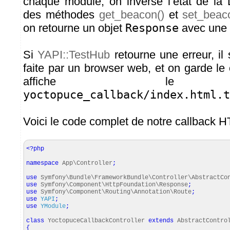
chaque module, on inverse l’état de la 
des méthodes
get_beacon()
et
set_beac
on retourne un objet
Response
avec une 
Si
YAPI::TestHub
retourne une erreur, il 
faite par un browser web, et on garde le
affiche le t
yoctopuce_callback/index.html.t
Voici le code complet de notre callback 
<?php
namespace
App\Controller
;
use
Symfony\Bundle\FrameworkBundle\Controller\AbstractCo
use
Symfony\Component\HttpFoundation\Response
;
use
Symfony\Component\Routing\Annotation\Route
;
use
YAPI
;
use
YModule
;
class
YoctopuceCallbackController
extends
AbstractContro
{