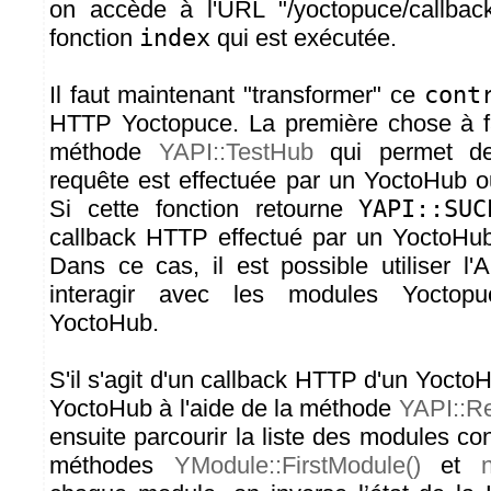
on accède à l'URL "/yoctopuce/callback
fonction
index
qui est exécutée.
Il faut maintenant "transformer" ce
cont
HTTP Yoctopuce. La première chose à fair
méthode
YAPI::TestHub
qui permet de
requête est effectuée par un YoctoHub 
Si cette fonction retourne
YAPI::SUC
callback HTTP effectué par un YoctoHub
Dans ce cas, il est possible utiliser l
interagir avec les modules Yoctop
YoctoHub.
S'il s'agit d'un callback HTTP d'un YoctoH
YoctoHub à l'aide de la méthode
YAPI::R
ensuite parcourir la liste des modules co
méthodes
YModule::FirstModule()
et