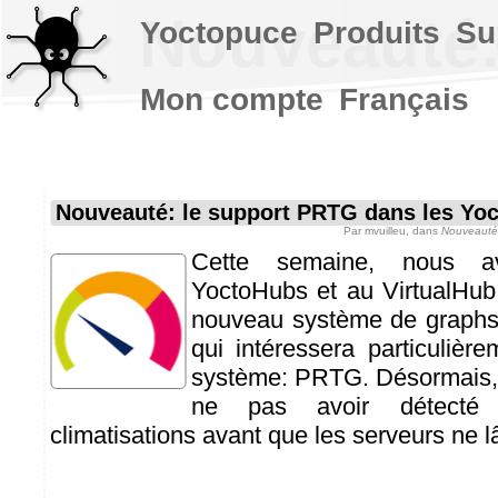
Nouveauté:
Yoctopuce
Produits
Su
Mon compte
Français
Nouveauté: le support PRTG dans les Yo
Par
mvuilleu
, dans
Nouveauté
Cette semaine, nous a
YoctoHubs et au VirtualHub
nouveau système de graphs 
qui intéressera particulière
système: PRTG. Désormais, 
ne pas avoir détecté
climatisations avant que les serveurs ne lâ