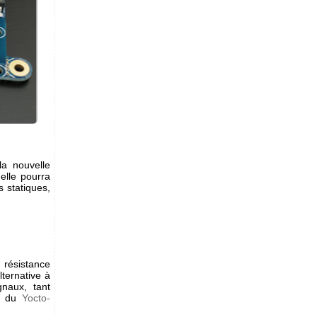
a nouvelle
 elle pourra
 statiques,
 résistance
lternative à
naux, tant
le du
Yocto-