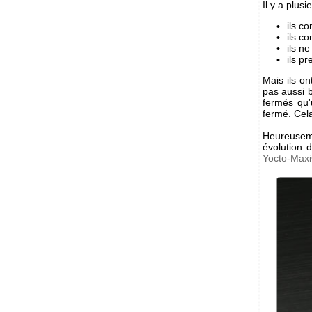
Il y a plus
ils c
ils c
ils n
ils p
Mais ils on
pas aussi b
fermés qu'
fermé. Cela
Heureusem
évolution 
Yocto-Maxi