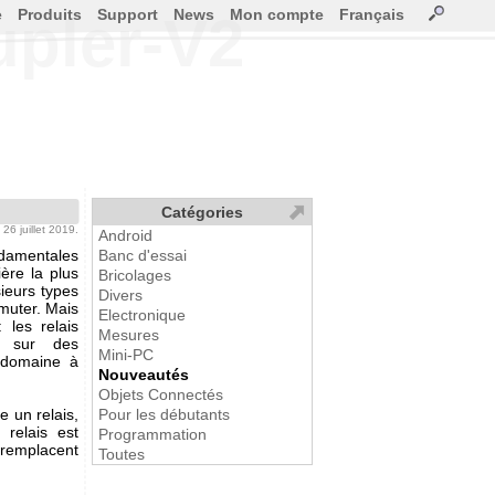
e
Produits
Support
News
Mon compte
Français
upler-V2
Catégories
e 26 juillet 2019.
Android
ndamentales
Banc d'essai
ière la plus
Bricolages
sieurs types
Divers
mmuter. Mais
Electronique
 les relais
Mesures
t sur des
Mini-PC
 domaine à
Nouveautés
Objets Connectés
 un relais,
Pour les débutants
 relais est
Programmation
 remplacent
Toutes