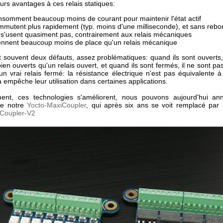
ieurs avantages à ces relais statiques:
onsomment beaucoup moins de courant pour maintenir l'état actif
ommutent plus rapidement (typ. moins d'une milliseconde), et sans reb
e s'usent quasiment pas, contrairement aux relais mécaniques
rennent beaucoup moins de place qu'un relais mécanique
t souvent deux défauts, assez problématiques: quand ils sont ouverts,
ien ouverts qu'un relais ouvert, et quand ils sont fermés, il ne sont pa
un vrai relais fermé: la résistance électrique n'est pas équivalente à
 empêche leur utilisation dans certaines applications.
ent, ces technologies s'améliorent, nous pouvons aujourd'hui an
de notre
Yocto-MaxiCoupler
, qui après six ans se voit remplacé par
Coupler-V2