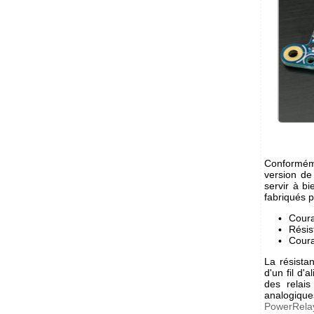
Conformé
version de 
servir à b
fabriqués
Coura
Résis
Coura
La résista
d'un fil d'
des relai
analogiqu
PowerRela