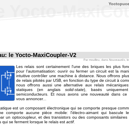
Yoctopuc
e Yocto-MaxiCo
u: le Yocto-MaxiCoupler-V2
Par
mvuilleu
, dans
Nouveautés
, l
Les relais sont certainement l'une des briques les plus fo
pour l'automatisation: ouvrir ou fermer un circuit est la man
intuitive contrôler une machine à distance. Nous offrons plu
de relais pilotés par USB, en fonction du type de circuit à co
nous offrons aussi une alternative aux relais mécaniques:
statiques (en anglais
solid-state
), basés uniquemen
semiconducteurs. Et nous avons une nouveauté dans ce
vous annoncer...
statique est un composant électronique qui se comporte presque comme
e comporte aucune pièce mobile: l'électro-aimant qui bascule le
ar un optocoupleur, et des transistors ou des composants similaires
s qui se ferment lorsque le relais est
actif
.