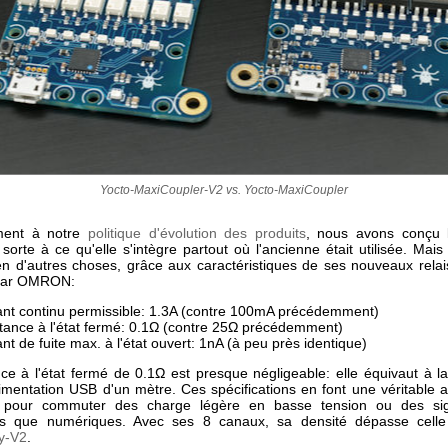
Yocto-MaxiCoupler-V2 vs. Yocto-MaxiCoupler
ment à notre
politique d'évolution des produits
, nous avons conçu l
sorte à ce qu'elle s'intègre partout où l'ancienne était utilisée. Mais
ien d'autres choses, grâce aux caractéristiques de ses nouveaux relais
 par OMRON:
nt continu permissible: 1.3A (contre 100mA précédemment)
tance à l'état fermé: 0.1Ω (contre 25Ω précédemment)
nt de fuite max. à l'état ouvert: 1nA (à peu près identique)
nce à l'état fermé de 0.1Ω est presque négligeable: elle équivaut à la
alimentation USB d'un mètre. Ces spécifications en font une véritable a
s pour commuter des charge légère en basse tension ou des sig
es que numériques. Avec ses 8 canaux, sa densité dépasse cel
y-V2
.