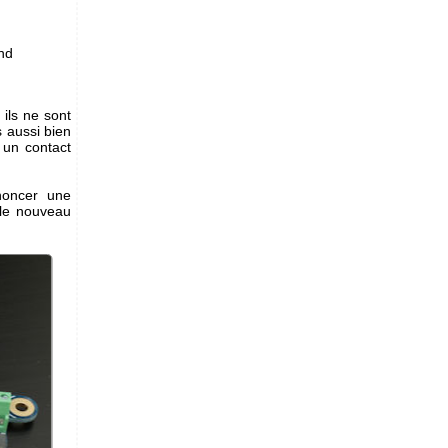
ond
 ils ne sont
s aussi bien
 un contact
noncer une
 le nouveau