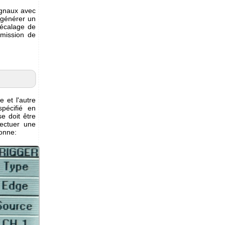
signaux avec
 générer un
décalage de
smission de
 et l'autre
pécifié en
e doit être
fectuer une
donne: