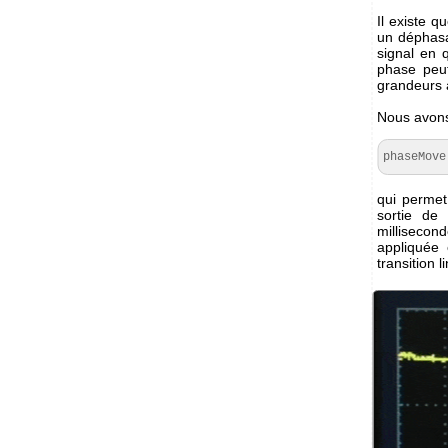
Il existe q
un déphasa
signal en 
phase peut
grandeurs 
Nous avons
phaseMove
qui permet
sortie de
millisecon
appliquée 
transition 