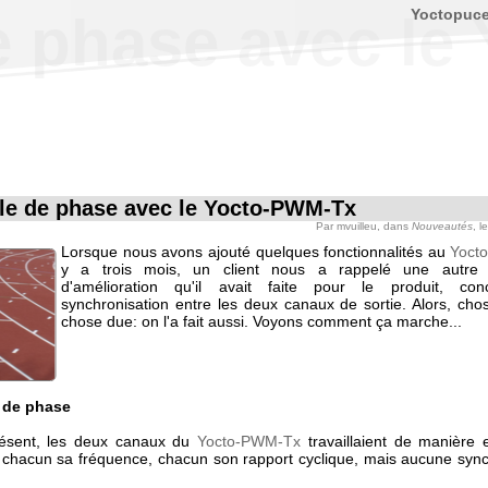
Yoctopuc
e phase avec l
le de phase avec le Yocto-PWM-Tx
Par
mvuilleu
, dans
Nouveautés
, l
Lorsque nous avons ajouté quelques fonctionnalités au
Yoct
y a trois mois, un client nous a rappelé une autre 
d'amélioration qu'il avait faite pour le produit, con
synchronisation entre les deux canaux de sortie. Alors, cho
chose due: on l'a fait aussi. Voyons comment ça marche...
n de phase
résent, les deux canaux du
Yocto-PWM-Tx
travaillaient de manière 
chacun sa fréquence, chacun son rapport cyclique, mais aucune sync