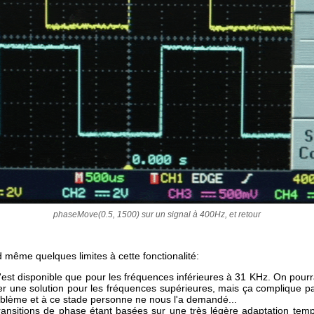
phaseMove(0.5, 1500) sur un signal à 400Hz, et retour
d même quelques limites à cette fonctionalité:
n'est disponible que pour les fréquences inférieures à 31 KHz. On pourr
er une solution pour les fréquences supérieures, mais ça complique 
oblème et à ce stade personne ne nous l'a demandé...
ransitions de phase étant basées sur une très légère adaptation temp