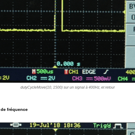
dutyCycleMove(10, 1500) sur un signal à 400Hz, et retour
 de fréquence