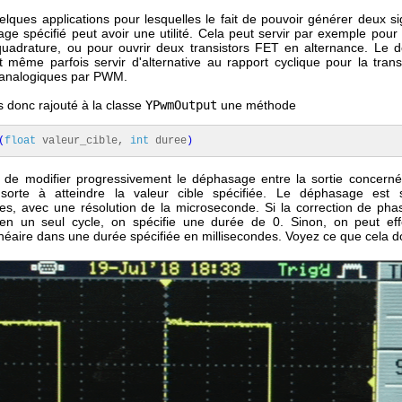
uelques applications pour lesquelles le fait de pouvoir générer deux 
ge spécifié peut avoir une utilité. Cela peut servir par exemple pour
quadrature, ou pour ouvrir deux transistors FET en alternance. Le 
 même parfois servir d'alternative au rapport cyclique pour la tran
analogiques par PWM.
 donc rajouté à la classe
YPwmOutput
une méthode
(
float
valeur_cible,
int
duree
)
 de modifier progressivement le déphasage entre la sortie concernée
 sorte à atteindre la valeur cible spécifiée. Le déphasage est s
des, avec une résolution de la microseconde. Si la correction de phas
en un seul cycle, on spécifie une durée de 0. Sinon, on peut ef
linéaire dans une durée spécifiée en millisecondes. Voyez ce que cela 