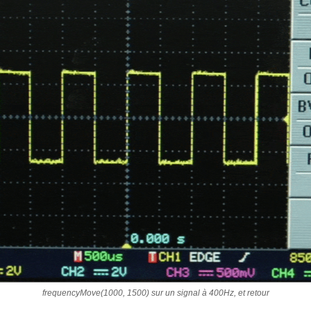
frequencyMove(1000, 1500) sur un signal à 400Hz, et retour