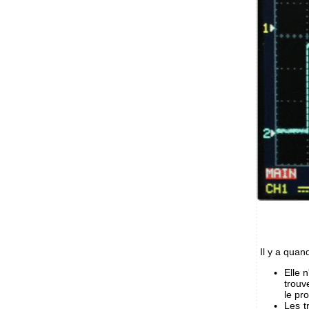
Il y a quan
Elle 
trouv
le pr
Les t