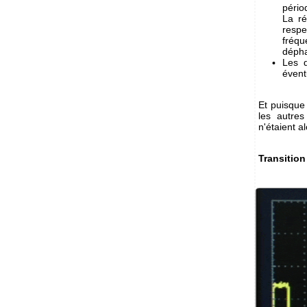
pério
La ré
respe
fréqu
dépha
Les d
évent
Et puisque 
les autre
n'étaient a
Transition