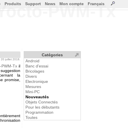
e
Produits
Support
News
Mon compte
Français
e Yocto-PWM-Tx
Catégories
e 20 juillet 2018.
Android
o-PWM-Tx
il
Banc d'essai
suggestion
Bricolages
cernant la
Divers
se promise,
Electronique
Mesures
Mini-PC
Nouveautés
Objets Connectés
Pour les débutants
Programmation
entièrement
Toutes
hronisation