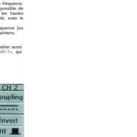
e fréquence.
 possible de
 les hautes
té, mais le
équence (ou
aintenu.
ustrer aussi
WM-Tx
, qui