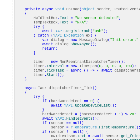
private
async
void
OnLoad
(
object
sender, RoutedEvent
{
HwIdTextBox
.
Text
=
"No sensor detected"
;
TempTextBox
.
Text
=
"N/A"
;
try
{
await
YAPI
.
RegisterHub
(
"usb"
)
;
}
catch
(
YAPI_Exception
ex
)
{
var
dialog
=
new
MessageDialog
(
"Init error:"
await
dialog
.
ShowAsync
(
)
;
return
;
}
timer
=
new
NonReentrantDispatcherTimer
(
)
;
timer
.
Interval
=
new
TimeSpan
(
0
,
0
,
0
,
0
,
100
)
;
timer
.
TickTask
=
async
(
)
=>
{
await
dispatcherTi
timer
.
Start
(
)
;
}
async
Task dispatcherTimer_Tick
(
)
{
try
{
if
(
hardwaredetect
==
0
)
{
await
YAPI
.
UpdateDeviceList
(
)
;
}
hardwaredetect
=
(
hardwaredetect
+
1
)
%
20
;
await
YAPI
.
HandleEvents
(
)
;
if
(
sensor
==
null
)
sensor
=
YTemperature
.
FirstTemperature
(
)
if
(
sensor
!=
null
)
{
HwIdTextBox
.
Text
=
await
sensor
.
get_frie