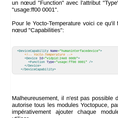
un nœud "Function" avec l'attribut "Type
"usage:ff00 0001".
Pour le Yocto-Temperature voici ce qu'il 
nœud "Capabilities":
<DeviceCapability
Name
=
"humaninterfacedevice"
>
<!-- Yocto-Temperature -->
<Device
Id
=
"vidpid:24e0 000b"
>
<Function
Type
=
"usage:ff00 0001"
/>
</Device
>
</DeviceCapability
>
Malheureusement, il n'est pas possible d
autorise tous les modules Yoctopuce, par
impérativement ajouter chaque modul