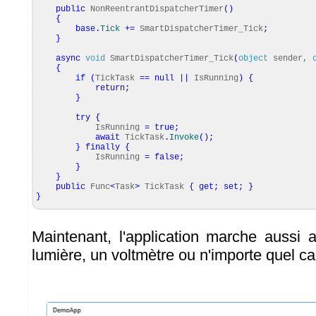
public
NonReentrantDispatcherTimer
(
)
{
base
.
Tick
+=
SmartDispatcherTimer_Tick
;
}
async
void
SmartDispatcherTimer_Tick
(
object
sender,
{
if
(
TickTask
==
null
||
IsRunning
)
{
return
;
}
try
{
IsRunning
=
true
;
await
TickTask
.
Invoke
(
)
;
}
finally
{
IsRunning
=
false
;
}
}
public
Func
<
Task
>
TickTask
{
get
;
set
;
}
}
Maintenant, l'application marche aussi
lumière, un voltmètre ou n'importe quel c