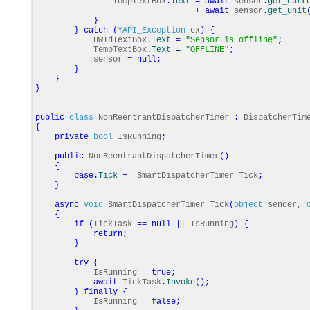
TempTextBox
.
Text
=
await
sensor
.
get_curr
+
await
sensor
.
get_unit
}
}
catch
(
YAPI_Exception
ex
)
{
HwIdTextBox
.
Text
=
"Sensor is offline"
;
TempTextBox
.
Text
=
"OFFLINE"
;
sensor
=
null
;
}
}
}
public
class
NonReentrantDispatcherTimer
:
DispatcherTim
{
private
bool
IsRunning
;
public
NonReentrantDispatcherTimer
(
)
{
base
.
Tick
+=
SmartDispatcherTimer_Tick
;
}
async
void
SmartDispatcherTimer_Tick
(
object
sender,
{
if
(
TickTask
==
null
||
IsRunning
)
{
return
;
}
try
{
IsRunning
=
true
;
await
TickTask
.
Invoke
(
)
;
}
finally
{
IsRunning
=
false
;