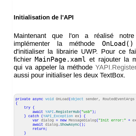
Initialisation de l'API
Maintenant que l'on a réalisé notre 
implémenter la méthode
OnLoad()
d'initialiser la librairie UWP. Pour ce fai
fichier
MainPage.xaml
et rajouter la
qui va appeler la méthode
YAPI.Registe
aussi pour initialiser les deux TextBox.
private
async
void
OnLoad
(
object
sender, RoutedEventArgs
{
try
{
await
YAPI
.
RegisterHub
(
"usb"
)
;
}
catch
(
YAPI_Exception
ex
)
{
var
dialog
=
new
MessageDialog
(
"Init error:"
+
e
await
dialog
.
ShowAsync
(
)
;
return
;
}