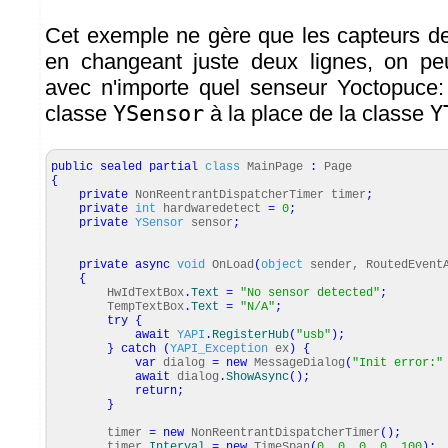
Cet exemple ne gère que les capteurs d
en changeant juste deux lignes, on peu
avec n'importe quel senseur Yoctopuce: il 
classe
YSensor
à la place de la classe
Y
public
sealed
partial
class
MainPage
:
Page
{
private
NonReentrantDispatcherTimer timer
;
private
int
hardwaredetect
=
0
;
private
YSensor
sensor
;
private
async
void
OnLoad
(
object
sender, RoutedEvent
{
HwIdTextBox
.
Text
=
"No sensor detected"
;
TempTextBox
.
Text
=
"N/A"
;
try
{
await
YAPI
.
RegisterHub
(
"usb"
)
;
}
catch
(
YAPI_Exception
ex
)
{
var
dialog
=
new
MessageDialog
(
"Init error:"
await
dialog
.
ShowAsync
(
)
;
return
;
}
timer
=
new
NonReentrantDispatcherTimer
(
)
;
timer
.
Interval
=
new
TimeSpan
(
0
,
0
,
0
,
0
,
100
)
;