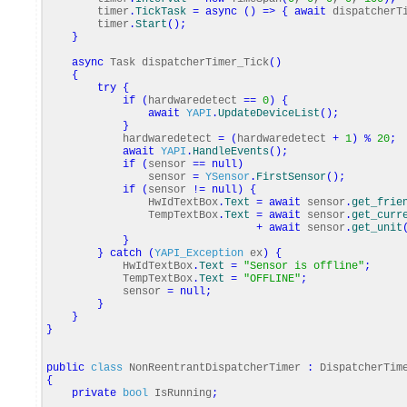
timer
.
TickTask
=
async
(
)
=>
{
await
dispatcherTi
timer
.
Start
(
)
;
}
async
Task dispatcherTimer_Tick
(
)
{
try
{
if
(
hardwaredetect
==
0
)
{
await
YAPI
.
UpdateDeviceList
(
)
;
}
hardwaredetect
=
(
hardwaredetect
+
1
)
%
20
;
await
YAPI
.
HandleEvents
(
)
;
if
(
sensor
==
null
)
sensor
=
YSensor
.
FirstSensor
(
)
;
if
(
sensor
!=
null
)
{
HwIdTextBox
.
Text
=
await
sensor
.
get_frie
TempTextBox
.
Text
=
await
sensor
.
get_curr
+
await
sensor
.
get_unit
}
}
catch
(
YAPI_Exception
ex
)
{
HwIdTextBox
.
Text
=
"Sensor is offline"
;
TempTextBox
.
Text
=
"OFFLINE"
;
sensor
=
null
;
}
}
}
public
class
NonReentrantDispatcherTimer
:
DispatcherTim
{
private
bool
IsRunning
;