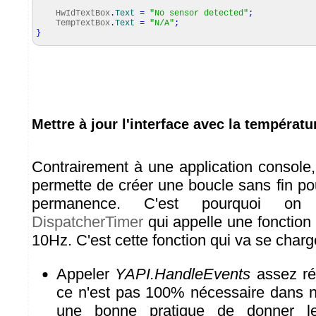
HwIdTextBox
.
Text
=
"No sensor detected"
;
TempTextBox
.
Text
=
"N/A"
;
}
Mettre à jour l'interface avec la températu
Contrairement à une application console
permette de créer une boucle sans fin pou
permanence. C'est pourquoi on 
DispatcherTimer
qui appelle une fonction
10Hz. C'est cette fonction qui va se charg
Appeler
YAPI.HandleEvents
assez rég
ce n'est pas 100% nécessaire dans no
une bonne pratique de donner le