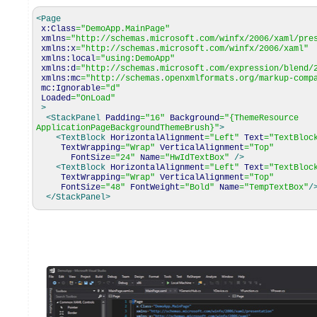
<Page
x:Class
=
"DemoApp.MainPage"
xmlns
=
"http://schemas.microsoft.com/winfx/2006/xaml/pre
xmlns:x
=
"http://schemas.microsoft.com/winfx/2006/xaml"
xmlns:local
=
"using:DemoApp"
xmlns:d
=
"http://schemas.microsoft.com/expression/blend/
xmlns:mc
=
"http://schemas.openxmlformats.org/markup-comp
mc:Ignorable
=
"d"
Loaded
=
"OnLoad"
>
<StackPanel
Padding
=
"16"
Background
=
"{ThemeResource
ApplicationPageBackgroundThemeBrush}"
>
<TextBlock
HorizontalAlignment
=
"Left"
Text
=
"TextBloc
TextWrapping
=
"Wrap"
VerticalAlignment
=
"Top"
FontSize
=
"24"
Name
=
"HwIdTextBox"
/>
<TextBlock
HorizontalAlignment
=
"Left"
Text
=
"TextBloc
TextWrapping
=
"Wrap"
VerticalAlignment
=
"Top"
FontSize
=
"48"
FontWeight
=
"Bold"
Name
=
"TempTextBox"
/
</StackPanel
>