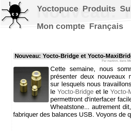
Nouveau: Y
Yoctopuce
Produits
Su
Mon compte
Français
Nouveau: Yocto-Bridge et Yocto-MaxiBri
Par
martinm
, dans
Me
Cette semaine, nous som
présenter deux nouveaux 
sur lesquels nous travaillon
le
Yocto-Bridge
et le
Yocto-
permettront d'interfacer fac
Wheatstone... autrement dit,
fabriquer des balances USB. Voyons de quo