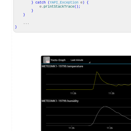
}
catch
(
YAPI_Exception
e
)
{
e.
printStackTrace
(
)
;
}
}
...
}