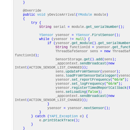
}
@Override
public
void
yDeviceArrival
(
YModule
module
)
{
try
{
String
serial
=
module.
get_serialNumber
(
)
;
YSensor
ysensor
=
YSensor
.
FirstSensor
(
)
;
while
(
ysensor
!=
null
)
{
if
(
ysensor.
get_module
(
)
.
get_serialNumbe
String
functionId
=
ysensor.
get_func
ThreadSafeSensor sens
=
new
ThreadSaf
functionId
)
;
SensorStorage.
get
(
)
.
add
(
sens
)
;
_appcontext.
sendBroadcast
(
new
Intent
(
ACTION_SENSOR_LIST_CHANGED
)
)
;
sens.
updateFromYSensor
(
ysensor
)
;
sens.
loadFromYSensorDatalogger
(
ysens
ysensor.
set_reportFrequency
(
"60/m"
)
;
ysensor.
set_logFrequency
(
"60/m"
)
;
ysensor.
registerTimedReportCallback
(
sens.
setLoading
(
false
)
;
_appcontext.
sendBroadcast
(
new
Intent
(
ACTION_SENSOR_LIST_CHANGED
)
)
;
}
ysensor
=
ysensor.
nextSensor
(
)
;
}
}
catch
(
YAPI_Exception
e
)
{
e.
printStackTrace
(
)
;
}
}