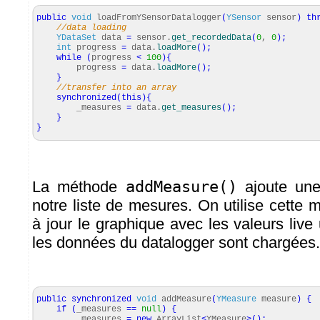
public
void
loadFromYSensorDatalogger
(
YSensor
sensor
)
th
//data loading
YDataSet
data
=
sensor.
get_recordedData
(
0
,
0
)
;
int
progress
=
data.
loadMore
(
)
;
while
(
progress
<
100
)
{
progress
=
data.
loadMore
(
)
;
}
//transfer into an array
synchronized
(
this
)
{
_measures
=
data.
get_measures
(
)
;
}
}
La méthode
addMeasure()
ajoute une
notre liste de mesures. On utilise cette
à jour le graphique avec les valeurs live
les données du datalogger sont chargées.
public
synchronized
void
addMeasure
(
YMeasure
measure
)
{
if
(
_measures
==
null
)
{
_measures
=
new
ArrayList
<
YMeasure
>
(
)
;