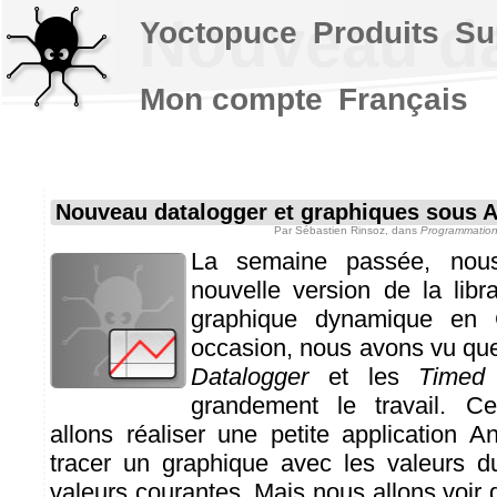
Nouveau da
Yoctopuce
Produits
Su
Mon compte
Français
Nouveau datalogger et graphiques sous 
Par
Sébastien Rinsoz
, dans
Programmation
La semaine passée, nous
nouvelle version de la libra
graphique dynamique en 
occasion, nous avons vu que
Datalogger
et les
Timed
grandement le travail. C
allons réaliser une petite application A
tracer un graphique avec les valeurs d
valeurs courantes. Mais nous allons voir