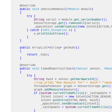
@Override
public
void
yDeviceRemoval
(
YModule
module
)
{
try
{
String
serial
=
module.
get_serialNumber
(
)
;
SensorStorage.
get
(
)
.
removeAll
(
serial
)
;
_appcontext.
sendBroadcast
(
new
Intent
(
ACTION_
}
catch
(
YAPI_Exception
e
)
{
e.
printStackTrace
(
)
;
}
}
public
ArrayList
<
String
>
getHubs
(
)
{
return
_hubs
;
}
@Override
public
void
timedReportCallback
(
YSensor
sensor,
YMea
{
try
{
String
hwid
=
sensor.
getHardwareId
(
)
;
//Log.d(TAG,"New measure for" + hwid+":"+mea
ThreadSafeSensor graph
=
SensorStorage.
get
(
)
graph.
addMeasure
(
measure
)
;
if
(
System
.
currentTimeMillis
(
)
-
_lastUpdate
>
Intent intent
=
new
Intent
(
ACTION_SENSOR
intent.
putExtra
(
EXTRA_HWID, hwid
)
;
_appcontext.
sendBroadcast
(
intent
)
;
_lastUpdate
=
System
.
currentTimeMillis
(
)
}