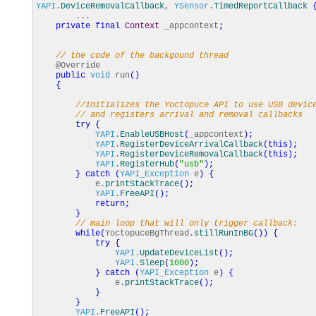
YAPI
.
DeviceRemovalCallback
,
YSensor
.
TimedReportCallback
...
private
final
Context
_appcontext
;
// the code of the backgound thread
@Override
public
void
run
(
)
{
//initializes the Yoctopuce API to use USB devic
// and registers arrival and removal callbacks
try
{
YAPI
.
EnableUSBHost
(
_appcontext
)
;
YAPI
.
RegisterDeviceArrivalCallback
(
this
)
;
YAPI
.
RegisterDeviceRemovalCallback
(
this
)
;
YAPI
.
RegisterHub
(
"usb"
)
;
}
catch
(
YAPI_Exception
e
)
{
e.
printStackTrace
(
)
;
YAPI
.
FreeAPI
(
)
;
return
;
}
// main loop that will only trigger callback:
while
(
YoctopuceBgThread.
stillRunInBG
(
)
)
{
try
{
YAPI
.
UpdateDeviceList
(
)
;
YAPI
.
Sleep
(
1000
)
;
}
catch
(
YAPI_Exception
e
)
{
e.
printStackTrace
(
)
;
}
}
YAPI
.
FreeAPI
(
)
;