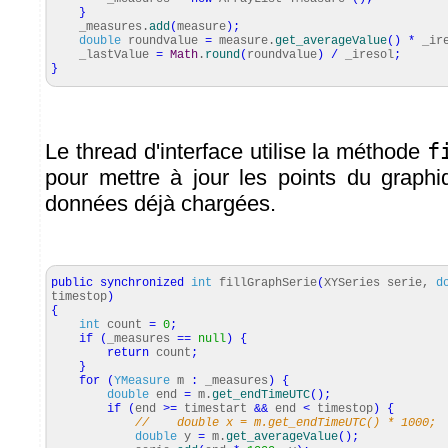
}
_measures.
add
(
measure
)
;
double
roundvalue
=
measure.
get_averageValue
(
)
*
_ire
_lastValue
=
Math
.
round
(
roundvalue
)
/
_iresol
;
}
Le thread d'interface utilise la méthode
f
pour mettre à jour les points du graphiq
données déjà chargées.
public
synchronized
int
fillGraphSerie
(
XYSeries serie,
d
timestop
)
{
int
count
=
0
;
if
(
_measures
==
null
)
{
return
count
;
}
for
(
YMeasure
m
:
_measures
)
{
double
end
=
m.
get_endTimeUTC
(
)
;
if
(
end
>=
timestart
&&
end
<
timestop
)
{
// double x = m.get_endTimeUTC() * 1000;
double
y
=
m.
get_averageValue
(
)
;