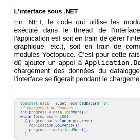
L'interface sous .NET
En .NET, le code qui utilise les mod
exécuté dans le thread de l'interface
l'application est soit en train de gérer l'in
graphique, etc.), soit en train de co
modules Yoctopuce. C'est pour cette ra
dû ajouter un appel à
Application.D
chargement des données du datalogger
l'interface se figerait pendant le chargem
YDataSet
data
=
s
.
get_recordedData
(
0
,
0
)
;
// chargement de données
int
progress
=
data
.
loadMore
(
)
;
while
(
progress
<
100
)
{
progressBar
.
Value
=
progress
;
Application
.
DoEvents
(
)
;
progress
=
data
.
loadMore
(
)
;
}