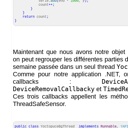
serie.
add
(
end
*
1000
, y
)
;
count
++;
}
}
return
count
;
}
Maintenant que nous avons notre objet
on peut regrouper les différentes parties d
semaine passée dans un seul thread
Yoc
Comme pour notre application .NET, o
callbacks :
DeviceA
DeviceRemovalCallbacky
et
TimedR
Ces trois callbacks appellent les méth
ThreadSafeSensor.
public
class
YoctopuceBgThread
implements
Runnable
,
YAP