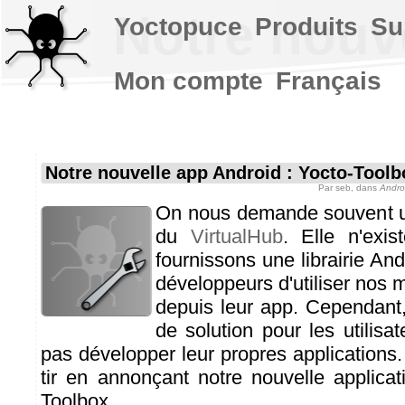
Notre nouv
Yoctopuce
Produits
Su
Mon compte
Français
Notre nouvelle app Android : Yocto-Toolb
Par
seb
, dans
Andro
On nous demande souvent u
du
VirtualHub
. Elle n'exi
fournissons une librairie An
développeurs d'utiliser nos 
depuis leur app. Cependant
de solution pour les utilisa
pas développer leur propres applications
tir en annonçant notre nouvelle applicat
Toolbox.