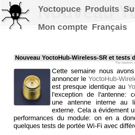
Nouveau Yo
Yoctopuce
Produits
Su
Mon compte
Français
Nouveau YoctoHub-Wireless-SR et tests d
Par
martinm
,
Cette semaine nous avons 
annoncer le
YoctoHub-Wire
est presque identique au
Yo
l'exception de l'antenne: 
une antenne interne au l
externe. Cela a évidement un
performances du module: on en a donc 
quelques tests de portée Wi-Fi avec différ