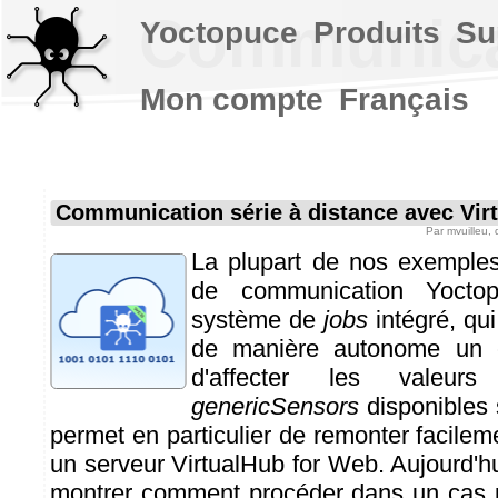
Communicat
Yoctopuce
Produits
Su
Mon compte
Français
Communication série à distance avec Vir
Par
mvuilleu
,
La plupart de nos exemple
de communication Yoctopu
système de
jobs
intégré, qui
de manière autonome un c
d'affecter les valeu
genericSensors
disponibles 
permet en particulier de remonter facile
un serveur VirtualHub for Web. Aujourd'h
montrer comment procéder dans un cas p