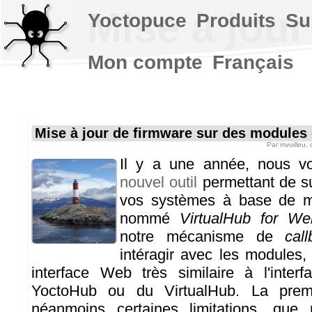
Mise à jour
Yoctopuce
Produits
Su
Mon compte
Français
Mise à jour de firmware sur des modules 
Par
mvuilleu
,
Il y a une année, nous 
nouvel outil
permettant de sur
vos systèmes à base de m
nommé
VirtualHub for We
notre mécanisme de
cal
intéragir avec les modules, 
interface Web très similaire à l'interf
YoctoHub ou du VirtualHub. La premi
néanmoins certaines limitations, que 