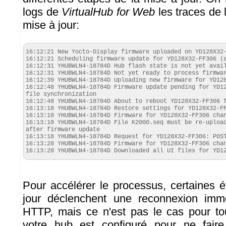
logs de
VirtualHub for Web
les traces de 
mise à jour:
16:12:21 New Yocto-Display firmware uploaded on YD128X32-
16:12:21 Scheduling firmware update for YD128X32-FF306 (a
16:12:31 YHUBWLN4-18784D Hub flash state is not yet avail
16:12:31 YHUBWLN4-18784D Not yet ready to process firmwar
16:12:39 YHUBWLN4-18784D Uploading new firmware for YD128
16:12:48 YHUBWLN4-18784D Firmware update pending for YD12
file synchronization

16:12:48 YHUBWLN4-18784D About to reboot YD128X32-FF306 f
16:13:18 YHUBWLN4-18784D Restore settings for YD128X32-FF
16:13:18 YHUBWLN4-18784D Firmware for YD128X32-FF306 chan
16:13:18 YHUBWLN4-18784D File K2000.seq must be re-upload
after firmware update

16:13:18 YHUBWLN4-18784D Request for YD128X32-FF306: POST
16:13:28 YHUBWLN4-18784D Firmware for YD128X32-FF306 chan
16:13:28 YHUBWLN4-18784D Downloaded all UI files for YD1
Pour accélérer le processus, certaines 
jour déclenchent une reconnexion imm
HTTP, mais ce n'est pas le cas pour to
votre hub est configuré pour ne fair