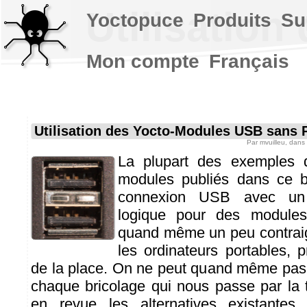
Utilisatio
Yoctopuce
Produits
Su
Mon compte
Français
Utilisation des Yocto-Modules USB sans 
Par
mvuilleu
, dans
La plupart des exemples d'
modules publiés dans ce b
connexion USB avec un o
logique pour des module
quand même un peu contraig
les ordinateurs portables,
de la place. On ne peut quand même pas
chaque bricolage qui nous passe par la
en revue les alternatives existantes