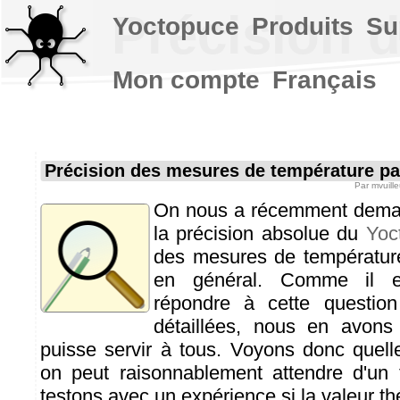
Précision 
Yoctopuce
Produits
Su
Mon compte
Français
Précision des mesures de température p
Par
mvuill
On nous a récemment deman
la précision absolue du
Yoc
des mesures de températur
en général. Comme il e
répondre à cette question
détaillées, nous en avons 
puisse servir à tous. Voyons donc quell
on peut raisonnablement attendre d'un 
testons avec un expérience si la valeur thé