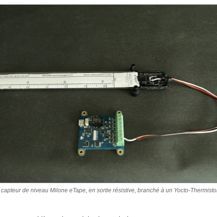
 capteur de niveau Milone eTape, en sortie résistive, branché à un Yocto-Thermisto