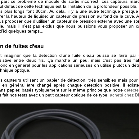
à part ce problème de module de sortie incorrect, ces capteurs marc
ul défaut de cette technique est la limitation de la profondeur possible,
es plus longs font 80cm. Au delà, il y a une autre technique presque 
r la hauteur de liquide: un capteur de pression au fond de la cuve. A
us proposer que d'utiliser un capteur de pression externe avec une so
e, mais il n'est pas exclus que nous puissions vous proposer un ca
'ici quelques temps...
n de fuites d'eau
t imaginer que la détection d'une fuite d'eau puisse se faire par
istive entre deux fils. Ça marche un peu, mais c'est pas très f
nc en général pour les applications sérieuses on utilise plutôt un dé
chnique optique.
es capteurs utilisant un papier de détection, très sensibles mais pour
t en général être changé après chaque détection positive. Il exist
ans papier, basés typiquement sur le même principe que notre
détecte
fait nos tests avec un petit capteur optique de ce type,
acheté chez D