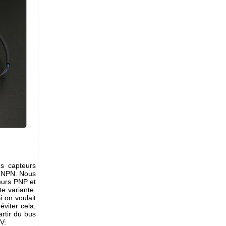
es capteurs
ou NPN. Nous
urs PNP et
e variante.
i on voulait
éviter cela,
artir du bus
V: