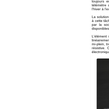
toujours e
télémètre 
l'hiver à l'e
La solution
à cette tâc
par la so
disponibles
L'élément 
linéairemen
mi-plein, t
résistive.
électroniqu