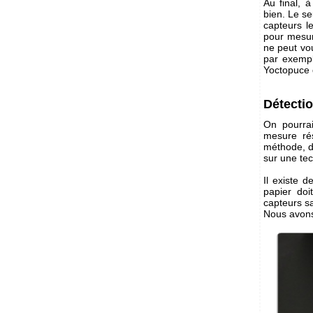
Au final, 
bien. Le se
capteurs l
pour mesure
ne peut vo
par exempl
Yoctopuce d
Détectio
On pourrai
mesure rés
méthode, do
sur une te
Il existe d
papier doi
capteurs s
Nous avons 