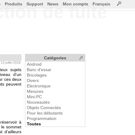
e
Produits
Support
News
Mon compte
Français
tion de fuite
Catégories
e 13 juillet 2018.
Android
eux sujets
Banc d'essai
iveau d'un
Bricolages
our ces deux
Divers
nts peuvent
Electronique
Mesures
Mini-PC
Nouveautés
Objets Connectés
Pour les débutants
Programmation
réservoir à
Toutes
re le sommet
t d'ailleurs