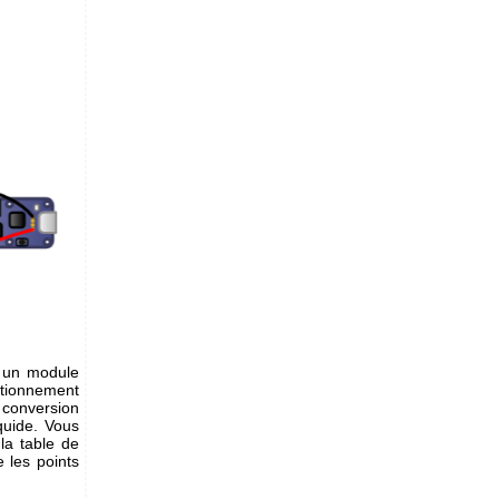
r un module
tionnement
 conversion
quide. Vous
la table de
 les points