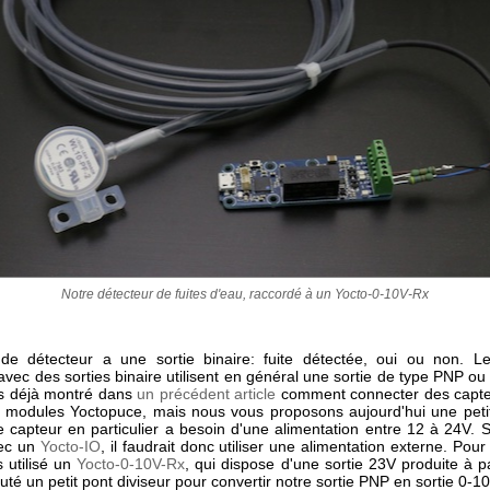
Notre détecteur de fuites d'eau, raccordé à un Yocto-0-10V-Rx
e détecteur a une sortie binaire: fuite détectée, oui ou non. L
 avec des sorties binaire utilisent en général une sortie de type PNP 
s déjà montré dans
un précédent article
comment connecter des capte
modules Yoctopuce, mais nous vous proposons aujourd'hui une petit
e capteur en particulier a besoin d'une alimentation entre 12 à 24V. S
avec un
Yocto-IO
, il faudrait donc utiliser une alimentation externe. Pour 
 utilisé un
Yocto-0-10V-Rx
, qui dispose d'une sortie 23V produite à p
uté un petit pont diviseur pour convertir notre sortie PNP en sortie 0-10