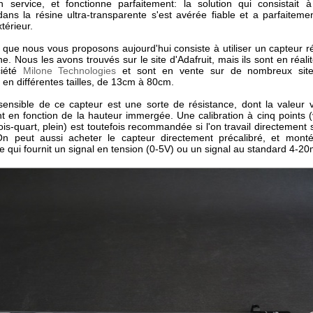
n service, et fonctionne parfaitement: la solution qui consistait 
dans la résine ultra-transparente s'est avérée fiable et a parfaiteme
xtérieur.
 que nous vous proposons aujourd'hui consiste à utiliser un capteur ré
he. Nous les avons trouvés sur le site d'Adafruit, mais ils sont en réali
ciété
Milone Technologies
et sont en vente sur de nombreux sites
 en différentes tailles, de 13cm à 80cm.
sensible de ce capteur est une sorte de résistance, dont la valeur v
t en fonction de la hauteur immergée. Une calibration à cinq points (
rois-quart, plein) est toutefois recommandée si l'on travail directement s
 On peut aussi acheter le capteur directement précalibré, et mon
e qui fournit un signal en tension (0-5V) ou un signal au standard 4-2