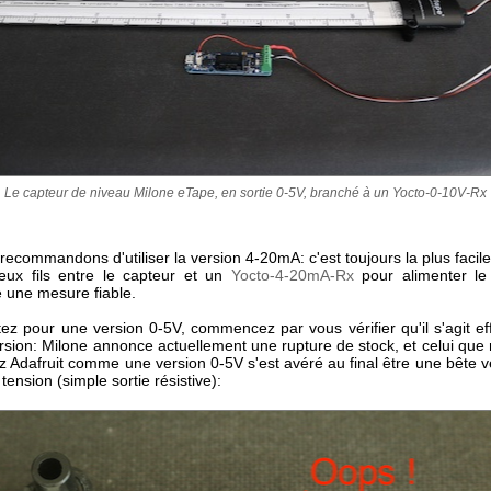
Le capteur de niveau Milone eTape, en sortie 0-5V, branché à un Yocto-0-10V-Rx
ecommandons d'utiliser la version 4-20mA: c'est toujours la plus facile à 
deux fils entre le capteur et un
Yocto-4-20mA-Rx
pour alimenter le
e une mesure fiable.
tez pour une version 0-5V, commencez par vous vérifier qu'il s'agit ef
ersion: Milone annonce actuellement une rupture de stock, et celui que
z Adafruit comme une version 0-5V s'est avéré au final être une bête v
 tension (simple sortie résistive):