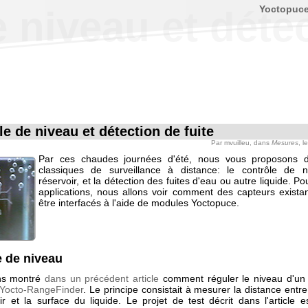
Yoctopuc
 niveau et détec
e de niveau et détection de fuite
Par
mvuilleu
, dans
Mesures
, l
Par ces chaudes journées d'été, nous vous proposons d
classiques de surveillance à distance: le contrôle de n
réservoir, et la détection des fuites d'eau ou autre liquide. P
applications, nous allons voir comment des capteurs exista
être interfacés à l'aide de modules Yoctopuce.
e de niveau
ns montré
dans un précédent article
comment réguler le niveau d'un 
Yocto-RangeFinder
. Le principe consistait à mesurer la distance ent
r et la surface du liquide. Le projet de test décrit dans l'article es