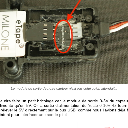
Le module de sortie de notre capteur n'est pas celui qu'on attendait...
 faudra faire un petit bricolage car le module de sortie 0-5V du capt
limenté qu'en 5V. Or la sortie d'alimentation du
Yocto-0-10V-Rx
fourni
prélever le 5V directement sur le bus USB, comme nous l'avions déjà f
écédent pour
interfacer une sonde pitot
: