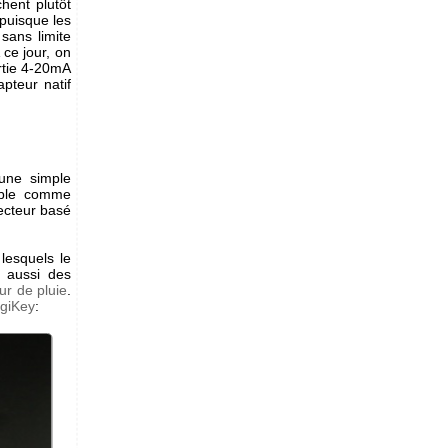
hent plutôt
 puisque les
sans limite
 ce jour, on
rtie 4-20mA
pteur natif
 une simple
iable comme
tecteur basé
 lesquels le
e aussi des
ur de pluie
.
igiKey
: