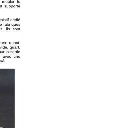
à mouler le
nt supporté
sistif dédié
té fabriqués
. Ils sont
arie quasi-
vide, quart,
ur la sortie
té avec une
0mA.