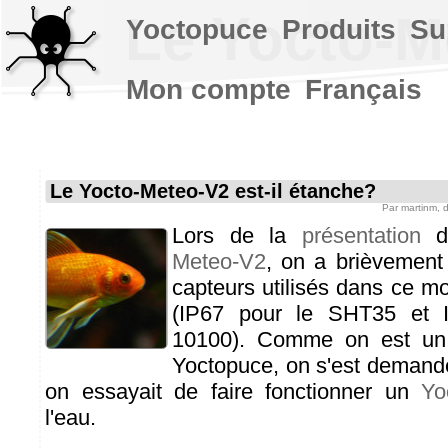
Le Yocto-M
Yoctopuce
Produits
Su
Mon compte
Français
Le Yocto-Meteo-V2 est-il étanche?
Par
martinm
, 
Lors de la
présentation
d
Meteo-V2
, on a brièvement
capteurs utilisés dans ce m
(IP67 pour le SHT35 et 
10100). Comme on est un
Yoctopuce, on s'est demandé 
on essayait de faire fonctionner un
Yo
l'eau.