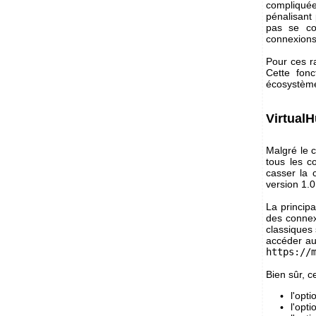
compliquée
pénalisant 
pas se co
connexion
Pour ces r
Cette fonc
écosystème.
VirtualH
Malgré le 
tous les c
casser la c
version 1.0
La princip
des connex
classiques
accéder au
https://
Bien sûr, c
l'opt
l'opt