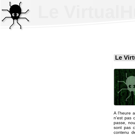
Le VirtualH
Le Vir
A l'heure a
n'est pas 
passe, nou
sont pas c
contenu d