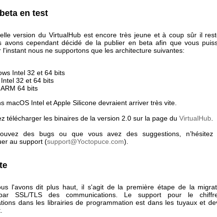
beta en test
elle version du VirtualHub est encore très jeune et à coup sûr il res
 avons cependant décidé de la publier en beta afin que vous puiss
r l'instant nous ne supportons que les architecture suivantes:
ws Intel 32 et 64 bits
Intel 32 et 64 bits
 ARM 64 bits
s macOS Intel et Apple Silicone devraient arriver très vite.
 télécharger les binaires de la version 2.0 sur la page du
VirtualHub
.
rouvez des bugs ou que vous avez des suggestions, n’hésitez
r au support (
support@Yoctopuce.com
).
te
 l'avons dit plus haut, il s'agit de la première étape de la migrat
 par SSL/TLS des communications. Le support pour le chiff
ions dans les librairies de programmation est dans les tuyaux et devr
.