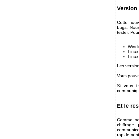
Version 
Cette nouv
bugs. Nous
tester. Pou
Windo
Linux 
Linux
Les version
Vous pouvez
Si vous t
communique
Et le res
Comme nous
chiffrage
communicat
rapidement