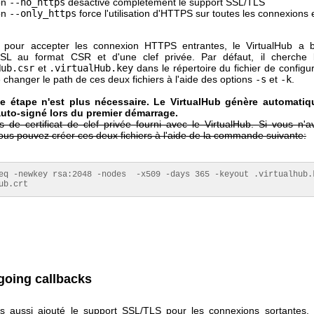
ion
--no_https
désactive complètement le support SSL/TLS
ion
--only_https
force l'utilisation d'HTTPS sur toutes les connexions 
 pour accepter les connexion HTTPS entrantes, le VirtualHub a b
 SSL au format CSR et d'une clef privée. Par défaut, il cherche l
Hub.csr
et
.virtualHub.key
dans le répertoire du fichier de configura
 changer le path de ces deux fichiers à l'aide des options
-s
et
-k
.
te étape n'est plus nécessaire. Le VirtualHub génère automati
 auto-signé lors du premier démarrage.
as de certificat de clef privée fourni avec le VirtualHub. Si vous n'
 vous pouvez créer ces deux fichiers à l'aide de la commande suivante:
eq -newkey rsa:2048 -nodes  -x509 -days 365 -keyout .virtualhub.k
ub.crt
going callbacks
 aussi ajouté le support SSL/TLS pour les connexions sortantes. 