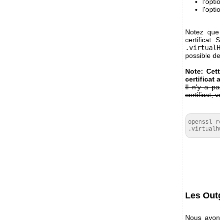
l'opt
l'opt
Notez que
certificat
.virtual
possible de
Note: Cet
certificat
Il n'y a p
certificat,
openssl r
.virtualh
Les Out
Nous avons