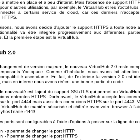
 à mettre en place et a peu d’intérêt. Mais l'absence de support HTTP
pour d'autres utilisations, par exemple, le VirtualHub et les YoctoHub
nnecter à certains service de cloud, car ces derniers n'accepte
s HTTPS.
aisons, nous avons décidé d'ajouter le support HTTPS à toute notre ar
tionnalité va être intégrée progressivement aux différentes parti
 Et la première étape est le VirtualHub.
ub 2.0
changement de version majeure, le nouveau VirtualHub 2.0 reste comp
omposants Yoctopuce. Comme d'habitude, nous avons fait attentio
ompatibilité ascendante. En fait, de l'extérieur la version 2.0 est id
, mais en interne nous avons réécrit une bonne partie du code.
ale nouveauté est l'ajout du support SSL/TLS qui permet au VirtualHub
ions entrantes HTTPS. Dorénavant, le VirtualHub accepte les conn
 sur le port 4444 mais aussi des connexions HTTPS sur le port 4443. 
 VirtualHub de manière sécurisée et chiffrée avec votre browser à l'ai
myhostname:4443
.
es ports sont configurables à l'aide d'options à passer sur la ligne de
ion
-p
permet de changer le port HTTP
ion
-P
permet de changer le port HTTPS