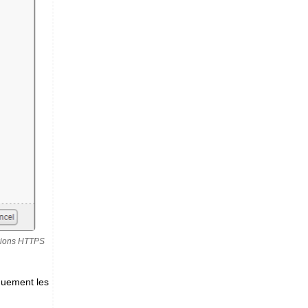
exions HTTPS
quement les