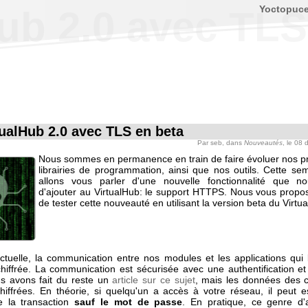
Yoctopuc
ub 2.0 avec TLS
tualHub 2.0 avec TLS en beta
Par
seb
, dans
Nouveautés
, le 08
Nous sommes en permanence en train de faire évoluer nos pr
librairies de programmation, ainsi que nos outils. Cette se
allons vous parler d'une nouvelle fonctionnalité que n
d'ajouter au VirtualHub: le support HTTPS. Nous vous pro
de tester cette nouveauté en utilisant la version beta du Virtu
ctuelle, la communication entre nos modules et les applications qui l
chiffrée. La communication est sécurisée avec une authentification e
s avons fait du reste un
article sur ce sujet
, mais les données des 
hiffrées. En théorie, si quelqu'un a accès à votre réseau, il peut e
e la transaction
sauf le mot de passe
. En pratique, ce genre d'