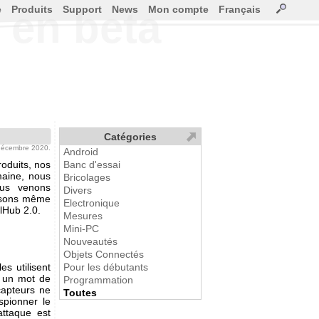
e
Produits
Support
News
Mon compte
Français
 en beta
Catégories
 décembre 2020.
Android
oduits, nos
Banc d'essai
maine, nous
Bricolages
ous venons
Divers
posons même
Electronique
alHub 2.0.
Mesures
Mini-PC
Nouveautés
Objets Connectés
es utilisent
Pour les débutants
t un mot de
Programmation
capteurs ne
Toutes
spionner le
attaque est