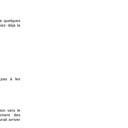
te quelques
iez déjà la
 pas à les
ion vers le
rement des
ait arriver