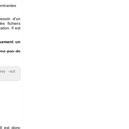
entrantes
esoin d'un
es fichiers
tion. Il est
quement un
avez pas de
ey -out 
Il est donc