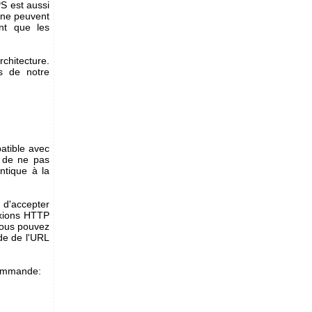
S est aussi
s ne peuvent
nt que les
chitecture.
es de notre
atible avec
n de ne pas
entique à la
 d'accepter
exions HTTP
Vous pouvez
de de l'URL
 commande: