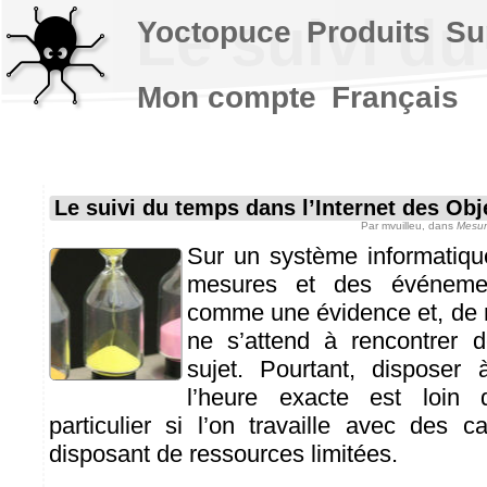
Le suivi du
Yoctopuce
Produits
Su
Mon compte
Français
Le suivi du temps dans l’Internet des Obj
Par
mvuilleu
, dans
Mesur
Sur un système informatiqu
mesures et des événemen
comme une évidence et, de 
ne s’attend à rencontrer d
sujet. Pourtant, disposer
l’heure exacte est loin d
particulier si l’on travaille avec des 
disposant de ressources limitées.