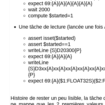
expect 69:{A}{A}{A}{A}{A}{A}
wait 2000
compute $started=1
Une tâche de lecture (lancée une fois
assert isset($started)
assert $started==1
writeLine {S}D20300{P}
expect 69:{A}{A}{A}
writeLine
{S}D3xx{A}xx{A}xx{A}xx{A}xx{A}x
{P}
expect 69:{A}($1:FLOAT32S)($2
Histoire de rester un peu lisible, la tâche
ne mappe que les 2 premières valeurs