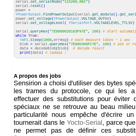
serial.
set_serialMode
(
"115200,8N1"
)
serial.
reset
(
)
power
=
YPowerOutput
.
FindPowerOutput
(
serial.
get_module
(
)
.
get_ser
power.
set_voltage
(
YPowerOutput
.
VOLTAGE_OUT5V
)
serial.
set_voltageLevel
(
YSerialPort
.
VOLTAGELEVEL_TTL3V
)
serial.
queryHex
(
"7E0000020103F97E"
,
100
)
# start automat
while
True
:
YAPI
.
Sleep
(
1000
,
errmsg
)
# each measure takes ~ 1 sec
blob
=
serial.
queryHex
(
"7E000300FC7E"
,
100
)
# ask or r
data
=
decodeBlob
(
blob
)
# decode result
print
(
data
)
# tadaaa !
A propos des jobs
Sensirion a choisi d'utiliser des bytes spé
les trames du protocole, ce qui les a
effectuer des substitutions pour éviter
spéciaux ne se retrouve au beau milieu
particularité nous empêche d'écrire u
tournerait dans le
Yocto-Serial
, parce que
ne permet pas de définir ces substitu