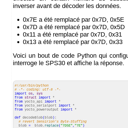
inverser avant de décoder les données.
0x7E a été remplacé par 0x7D, 0x5E
0x7D a été remplacé par 0x7D, 0x5D
0x11 a été remplacé par 0x7D, 0x31
0x13 a été remplacé par 0x7D, 0x33
Voici un bout de code Python qui confi
interroge le SPS30 et affiche la réponse.
#!/usr/bin/python
# -*- coding: utf-8 -*-
import
os
,
sys
from
struct
import
*
from
yocto_api
import
*
from
yocto_serialport
import
*
from
yocto_poweroutput
import
*
def
decodeBlob
(
blob
)
:
# revert Sensirion's Byte-Stuffing
blob
=
blob.
replace
(
"7D5E"
,
"7E"
)