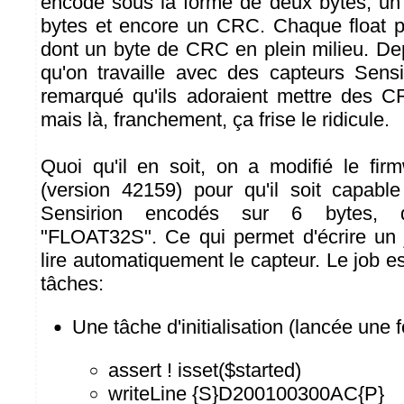
encodé sous la forme de deux bytes, u
bytes et encore un CRC. Chaque float p
dont un byte de CRC en plein milieu. Dep
qu'on travaille avec des capteurs Sensi
remarqué qu'ils adoraient mettre des C
mais là, franchement, ça frise le ridicule.
Quoi qu'il en soit, on a modifié le fi
(version 42159) pour qu'il soit capable
Sensirion encodés sur 6 bytes, 
"FLOAT32S". Ce qui permet d'écrire un
lire automatiquement le capteur. Le job e
tâches:
Une tâche d'initialisation (lancée une f
assert ! isset($started)
writeLine {S}D200100300AC{P}