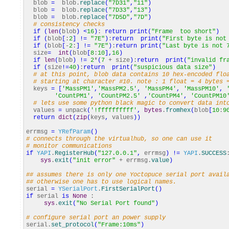
blob
=
blob.
replace
(
"7D31"
,
"11"
)
blob
=
blob.
replace
(
"7D33"
,
"13"
)
blob
=
blob.
replace
(
"7D5D"
,
"7D"
)
# consistency checks
if
(
len
(
blob
)
<
16
)
:
return
print
(
"Frame too short"
)
if
(
blob
[
:
2
]
!=
"7E"
)
:
return
print
(
"First byte is not
if
(
blob
[
-
2
:
]
!=
"7E"
)
:
return
print
(
"Last byte is not 
size
=
int
(
blob
[
8
:
10
]
,
16
)
if
len
(
blob
)
!=
2
*
(
7
+ size
)
:
return
print
(
"invalid fr
if
(
size
!=
40
)
:
return
print
(
"suspicious data size"
)
# at this point, blob data contains 10 hex-encoded flo
# starting at character #10. note : 1 float = 4 bytes 
keys
=
[
'MassPM1'
,
'MassPM2.5'
,
'MassPM4'
,
'MassPM10'
,
'CountPM1'
,
'CountPM2.5'
,
'CountPM4'
,
'CountPM10
# lets use some python black magic to convert data int
values
=
unpack
(
'!ffffffffff'
,
bytes
.
fromhex
(
blob
[
10
:
9
return
dict
(
zip
(
keys
,
values
)
)
errmsg
=
YRefParam
(
)
# connects through the virtualhub, so one can use it
# monitor communications
if
YAPI
.
RegisterHub
(
"127.0.0.1"
,
errmsg
)
!=
YAPI
.
SUCCESS
sys
.
exit
(
"init error"
+ errmsg.
value
)
## assumes there is only one Yoctopuce serial port avail
## otherwise one has to use logical names.
serial
=
YSerialPort
.
FirstSerialPort
(
)
if
serial
is
None
:
sys
.
exit
(
"No Serial Port found"
)
# configure serial port an power supply
serial.
set_protocol
(
"Frame:10ms"
)