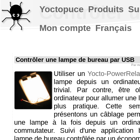
Contrôler 
Yoctopuce
Produits
Su
Mon compte
Français
Contrôler une lampe de bureau par USB
Par
m
Utiliser un
Yocto-PowerRel
lampe depuis un ordinateu
trivial. Par contre, être 
ordinateur pour allumer une 
plus pratique. Cette se
présentons un câblage perm
une lampe à la fois depuis un ordina
commutateur. Suivi d'une application 
lampe de bureau contrôlée par un économ