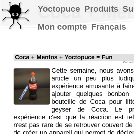
Coca + Men
Yoctopuce
Produits
Su
Mon compte
Français
Coca + Mentos + Yoctopuce = Fun
Par
seb
Cette semaine, nous avons 
article un peu plus ludiqu
expérience amusante à fair
ajouter quelques bonbon
bouteille de Coca pour lit
geyser de Coca. Le pr
expérience c'est que la réaction est tel
n'est pas rare de se retrouver couvert d
de créer un appareil qui permet de décle