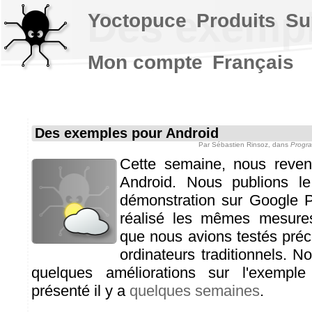
Des exempl
Yoctopuce
Produits
Su
Mon compte
Français
Des exemples pour Android
Par
Sébastien Rinsoz
, dans
Progra
Cette semaine, nous reveno
Android. Nous publions l
démonstration sur Google P
réalisé les mêmes mesure
que nous avions testés pré
ordinateurs traditionnels. N
quelques améliorations sur l'exemp
présenté il y a
quelques semaines
.