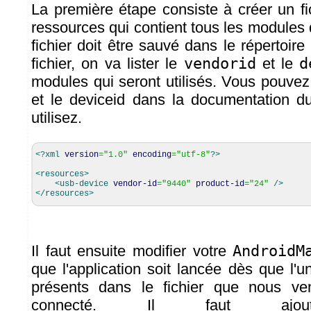
La première étape consiste à créer un f
ressources qui contient tous les modules q
fichier doit être sauvé dans le répertoire
fichier, on va lister le
vendorid
et le
d
modules qui seront utilisés. Vous pouvez
et le deviceid dans la documentation 
utilisez.
<?xml
version
=
"1.0"
encoding
=
"utf-8"
?>
<resources
>
<usb-device
vendor-id
=
"9440"
product-id
=
"24"
/>
</resources
>
Il faut ensuite modifier votre
AndroidM
que l'application soit lancée dès que l'
présents dans le fichier que nous ve
connecté. Il faut aj