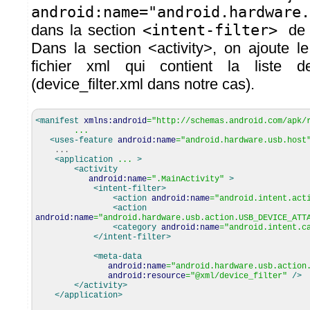
android:name="android.hardware.
dans la section
<intent-filter>
de 
Dans la section <activity>, on ajoute le
fichier xml qui contient la liste
(device_filter.xml dans notre cas).
<manifest
xmlns:android
=
"http://schemas.android.com/apk/
...
<uses-feature
android:name
=
"android.hardware.usb.host
...
<application
...
>
<activity
android:name
=
".MainActivity"
>
<intent-filter
>
<action
android:name
=
"android.intent.act
<action
android:name
=
"android.hardware.usb.action.USB_DEVICE_ATT
<category
android:name
=
"android.intent.c
</intent-filter
>
<meta-data
android:name
=
"android.hardware.usb.action
android:resource
=
"@xml/device_filter"
/>
</activity
>
</application
>