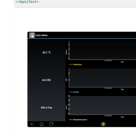
</manifest
>