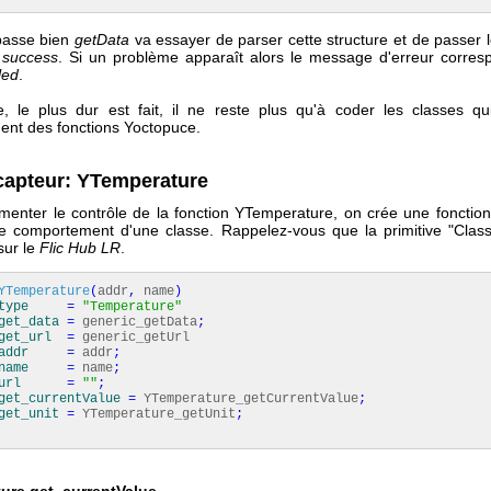
 passe bien
getData
va essayer de parser cette structure et de passer l
n
success
. Si un problème apparaît alors le message d'erreur corres
led
.
, le plus dur est fait, il ne reste plus qu'à coder les classes qu
nt des fonctions Yoctopuce.
 capteur: YTemperature
menter le contrôle de la fonction YTemperature, on crée une fonction
e comportement d'une classe. Rappelez-vous que la primitive "Class
sur le
Flic Hub LR
.
YTemperature
(
addr
,
name
)
type
=
"Temperature"
get_data
=
generic_getData
;
get_url
=
generic_getUrl
addr
=
addr
;
name
=
name
;
url
=
""
;
get_currentValue
=
YTemperature_getCurrentValue
;
get_unit
=
YTemperature_getUnit
;
ure.get_currentValue