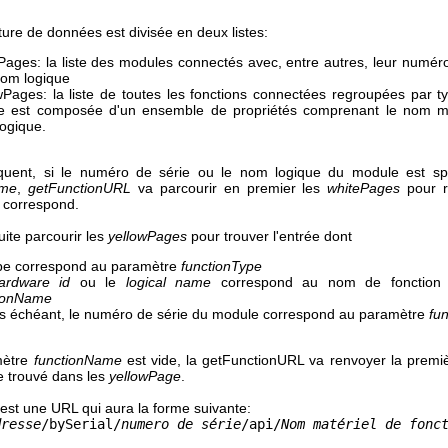
ture de données est divisée en deux listes:
Pages: la liste des modules connectés avec, entre autres, leur numéro
nom logique
wPages: la liste de toutes les fonctions connectées regroupées par 
e est composée d'un ensemble de propriétés comprenant le nom mat
ogique.
quent, si le numéro de série ou le nom logique du module est spé
ame
,
getFunctionURL
va parcourir en premier les
whitePages
pour r
 correspond.
uite parcourir les
yellowPages
pour trouver l'entrée dont
pe correspond au paramètre
functionType
ardware id
ou le
logical name
correspond au nom de fonction s
tionName
s échéant, le numéro de série du module correspond au paramètre
fu
mètre
functionName
est vide, la getFunctionURL va renvoyer la premiè
e trouvé dans les
yellowPage
.
 est une URL qui aura la forme suivante:
dresse
/bySerial/
numero de série
/api/
Nom matériel de fonc