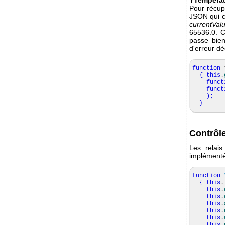
Pour récupé
JSON qui c
currentVal
65536.0. C
passe bien
d'erreur dé
function
Y
{
this
.
funct
funct
)
;
}
Contrôle
Les relais
implémenté 
function
{
this
.
this
.
this
.
this
.
this
.
this
.
this
.