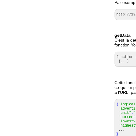
Par exempl
http://19
getData
C'est la de
fonction Yo
function 
 {...}
Cette fonc
ce qui lui 
à l'URL, p
{
"logical
"adverti
"unit"
:
"
"current
"lowestV
"highest
...
}