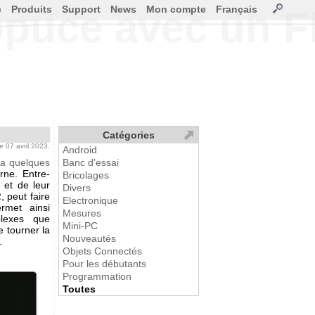
e
Produits
Support
News
Mon compte
Français
puce avec un F
Catégories
le 07 avril 2023.
Android
y a quelques
Banc d'essai
rne. Entre-
Bricolages
 et de leur
Divers
R
, peut faire
Electronique
ermet ainsi
Mesures
lexes que
Mini-PC
e tourner la
Nouveautés
.
Objets Connectés
Pour les débutants
Programmation
Toutes