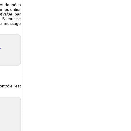
 les données
amps entier
ntValue
par
 Si tout se
 le message
,
ontrôle est