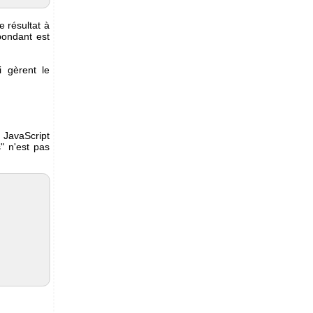
e résultat à
pondant est
i gèrent le
 JavaScript
" n'est pas