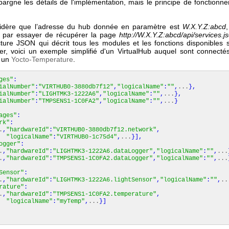
argne les détails de l'implémentation, mais le principe de fonctionne
sidère que l’adresse du hub donnée en paramètre est
W.X.Y.Z:abcd
,
par essayer de récupérer la page
http://W.X.Y.Z:abcd/api/services.j
cture JSON qui décrit tous les modules et les fonctions disponibles 
trer, voici un exemple simplifié d'un VirtualHub auquel sont connect
 un
Yocto-Temperature
.
ges"
:
ialNumber"
:
"VIRTHUB0-3880db7f12"
,
"logicalName"
:
""
,
...
}
,
ialNumber"
:
"LIGHTMK3-1222A6"
,
"logicalName"
:
""
,
...
}
,
ialNumber"
:
"TMPSENS1-1C0FA2"
,
"logicalName"
:
""
,
...
}
ages"
:
rk"
:
.
,
"hardwareId"
:
"VIRTHUB0-3880db7f12.network"
,
"logicalName"
:
"VIRTHUB0-1c75d4"
,
...
}
]
,
ogger"
:
.
,
"hardwareId"
:
"LIGHTMK3-1222A6.dataLogger"
,
"logicalName"
:
""
,
...
.
,
"hardwareId"
:
"TMPSENS1-1C0FA2.dataLogger"
,
"logicalName"
:
""
,
...
Sensor"
:
.
,
"hardwareId"
:
"LIGHTMK3-1222A6.lightSensor"
,
"logicalName"
:
""
,
..
rature"
:
.
,
"hardwareId"
:
"TMPSENS1-1C0FA2.temperature"
,
"logicalName"
:
"myTemp"
,
...
}
]