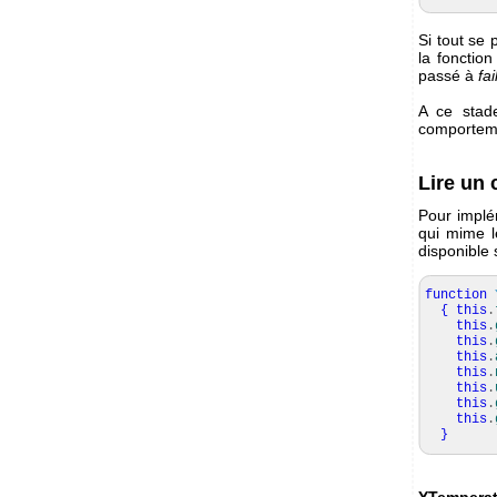
Si tout se
la fonctio
passé à
fai
A ce stade
comporteme
Lire un
Pour implé
qui mime l
disponible 
function
{
this
.
this
.
this
.
this
.
this
.
this
.
this
.
this
.
}
YTemperat