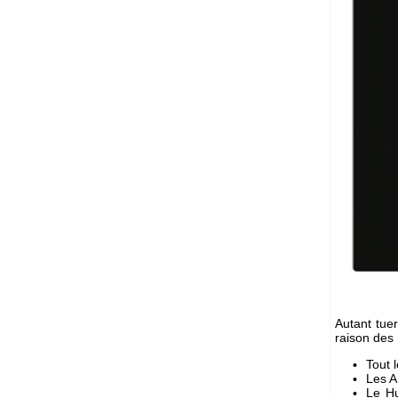
Autant tue
raison des
Tout l
Les A
Le Hu