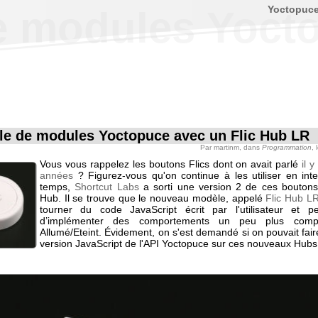
Yoctopuc
e modules Yocto
le de modules Yoctopuce avec un Flic Hub LR
Par
martinm
, dans
Programmation
, 
Vous vous rappelez les boutons Flics dont on avait parlé
il 
années
? Figurez-vous qu'on continue à les utiliser en inte
temps,
Shortcut Labs
a sorti une version 2 de ces boutons
Hub. Il se trouve que le nouveau modèle, appelé
Flic Hub L
tourner du code JavaScript écrit par l'utilisateur et p
d’implémenter des comportements un peu plus comp
Allumé/Eteint. Évidement, on s'est demandé si on pouvait fair
version JavaScript de l'API Yoctopuce sur ces nouveaux Hubs