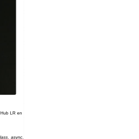
c Hub LR en
lass
,
async
,