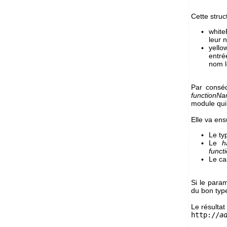
Cette struc
white
leur 
yello
entré
nom l
Par consé
functionN
module qui
Elle va ens
Le ty
Le
h
func
Le ca
Si le para
du bon typ
Le résultat
http://
a