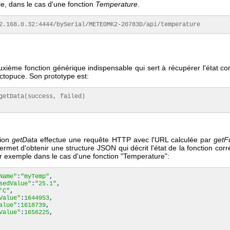
e, dans le cas d'une fonction
Temperature
.
2.168.0.32:4444/bySerial/METEOMK2-20783D/api/temperature
uxième fonction générique indispensable qui sert à récupérer l'état c
ctopuce. Son prototype est:
getData(success, failed)

tion
getData
effectue une requête HTTP avec l'URL calculée par
getF
permet d'obtenir une structure JSON qui décrit l'état de la fonction co
ar exemple dans le cas d'une fonction "Temperature":
Name"
:
"myTemp"
,
sedValue"
:
"25.1"
,
'C"
,
Value"
:
1644953
,
alue"
:
1618739
,
Value"
:
1656225
,