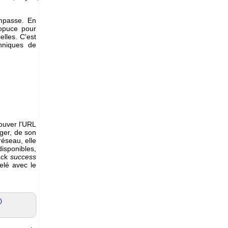
impasse. En
opuce pour
elles. C'est
chniques de
rouver l'URL
rger, de son
réseau, elle
isponibles,
back
success
elé avec le
)