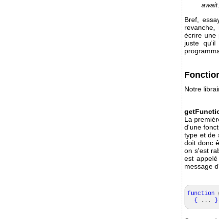
await
Bref, essa
revanche, 
écrire une 
juste qu'i
programmati
Fonctio
Notre libra
getFunct
La première
d'une fonct
type et de 
doit donc 
on s'est ra
est appelé
message d'
function
g
{
...
}