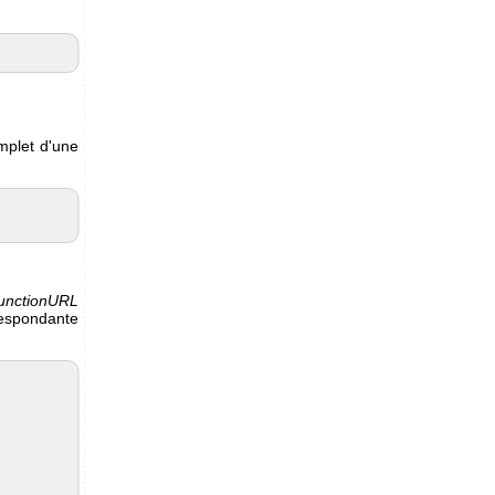
omplet d'une
unctionURL
rrespondante