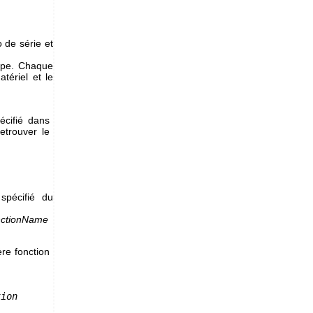
 de série et
type. Chaque
ériel et le
cifié dans
etrouver le
pécifié du
nctionName
re fonction
tion