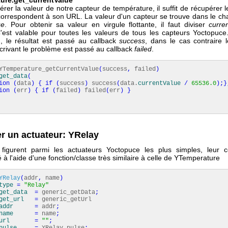
rer la valeur de notre capteur de température, il suffit de récupérer
orrespondent à son URL. La valeur d'un capteur se trouve dans le ch
ue
. Pour obtenir sa valeur en virgule flottante, il faut diviser
curre
'est valable pour toutes les valeurs de tous les capteurs Yoctopuce.
, le résultat est passé au callback
success
, dans le cas contraire
crivant le problème est passé au callback
failed
.
Temperature_getCurrentValue
(
success
,
failed
)
get_data
(
ion
(
data
)
{
if
(
success
)
success
(
data.
currentValue
/
65536.0
)
;
}
ion
(
err
)
{
if
(
failed
)
failed
(
err
)
}
r un actuateur: YRelay
 figurent parmi les actuateurs Yoctopuce les plus simples, leur c
à l'aide d'une fonction/classe très similaire à celle de YTemperature
YRelay
(
addr
,
name
)
type
=
"Relay"
get_data
=
generic_getData
;
get_url
=
generic_getUrl
addr
=
addr
;
name
=
name
;
url
=
""
;
pulse
=
YRelay_pulse
;