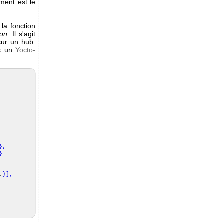
ment est le
 la fonction
son
. Il s'agit
sur un hub.
és un
Yocto-
}
,
}
.
}
]
,