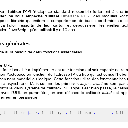
...
yer d'utiliser l'API Yoctopuce standard ressemble fortement à une 
rien ne nous empêche d'utiliser l'
interface REST
des modules Yoct
petite librairie qui imitera le comportement de base des librairies offici
l va falloir ressortir de leur carton et dépoussiérer les vieilles te
on JavaScript qu'on utilisait il y a 10 ans.
ns générales
irie aura besoin de deux fonctions essentielles.
ionURL
 fonctionnalité à implémenter est une fonction qui soit capable de ret
ion Yoctopuce en fonction de l'adresse IP du hub qui est censé l'hébe
son nom matériel ou logique. Cette fonction utilise des fonctionnalités 
être asynchrone. Mais comme les primitives
async
,
await
ne sont pas d
battu le vieux système de callback. Si l'appel s'est bien passé, le call
 avec l'URL en paramètre, en cas d'échec le callback
failed
est app
erreur en paramètre.
etFunctionURL
(
addr
,
functionType
,
functionName
,
success
,
failed