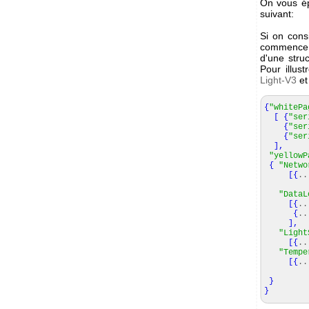
On vous ép
suivant:
Si on con
commence 
d'une stru
Pour illus
Light-V3
et
{
"whitePa
[
{
"ser
{
"ser
{
"ser
]
,
"yellowP
{
"Netwo
[
{
..
"DataL
[
{
..
{
..
]
,
"Light
[
{
..
"Tempe
[
{
..
}
}