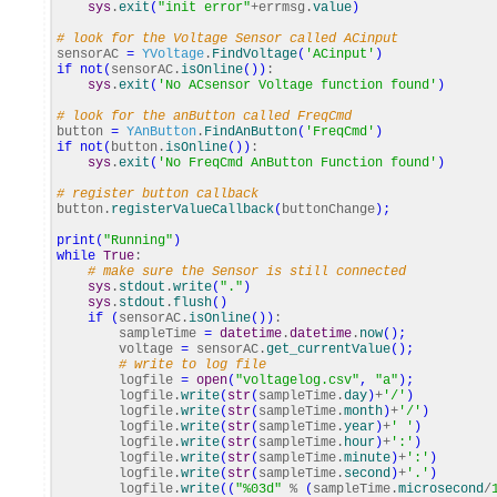
sys
.
exit
(
"init error"
+errmsg.
value
)
# look for the Voltage Sensor called ACinput
sensorAC
=
YVoltage
.
FindVoltage
(
'ACinput'
)
if
not
(
sensorAC.
isOnline
(
)
)
:
sys
.
exit
(
'No ACsensor Voltage function found'
)
# look for the anButton called FreqCmd
button
=
YAnButton
.
FindAnButton
(
'FreqCmd'
)
if
not
(
button.
isOnline
(
)
)
:
sys
.
exit
(
'No FreqCmd AnButton Function found'
)
# register button callback
button.
registerValueCallback
(
buttonChange
)
;
print
(
"Running"
)
while
True
:
# make sure the Sensor is still connected
sys
.
stdout
.
write
(
"."
)
sys
.
stdout
.
flush
(
)
if
(
sensorAC.
isOnline
(
)
)
:
sampleTime
=
datetime
.
datetime
.
now
(
)
;
voltage
=
sensorAC.
get_currentValue
(
)
;
# write to log file
logfile
=
open
(
"voltagelog.csv"
,
"a"
)
;
logfile.
write
(
str
(
sampleTime.
day
)
+
'/'
)
logfile.
write
(
str
(
sampleTime.
month
)
+
'/'
)
logfile.
write
(
str
(
sampleTime.
year
)
+
' '
)
logfile.
write
(
str
(
sampleTime.
hour
)
+
':'
)
logfile.
write
(
str
(
sampleTime.
minute
)
+
':'
)
logfile.
write
(
str
(
sampleTime.
second
)
+
'.'
)
logfile.
write
(
(
"%03d"
%
(
sampleTime.
microsecond
/