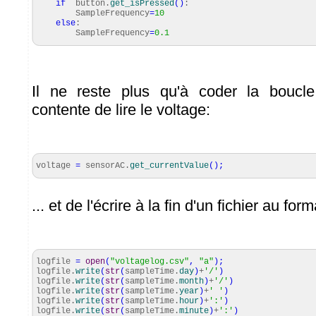
if
button.
get_isPressed
(
)
:
SampleFrequency
=
10
else
:
SampleFrequency
=
0.1
Il ne reste plus qu'à coder la boucle
contente de lire le voltage:
voltage
=
sensorAC.
get_currentValue
(
)
;
... et de l'écrire à la fin d'un fichier au fo
logfile
=
open
(
"voltagelog.csv"
,
"a"
)
;
logfile.
write
(
str
(
sampleTime.
day
)
+
'/'
)
logfile.
write
(
str
(
sampleTime.
month
)
+
'/'
)
logfile.
write
(
str
(
sampleTime.
year
)
+
' '
)
logfile.
write
(
str
(
sampleTime.
hour
)
+
':'
)
logfile.
write
(
str
(
sampleTime.
minute
)
+
':'
)