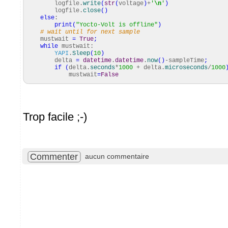
logfile.
write
(
str
(
voltage
)
+
'
\n
'
)
logfile.
close
(
)
else
:
print
(
"Yocto-Volt is offline"
)
# wait until for next sample
mustwait
=
True
;
while
mustwait:
YAPI
.
Sleep
(
10
)
delta
=
datetime
.
datetime
.
now
(
)
-sampleTime
;
if
(
delta.
seconds
*
1000
+ delta.
microseconds
/
1000
mustwait
=
False
Trop facile ;-)
Commenter
aucun commentaire