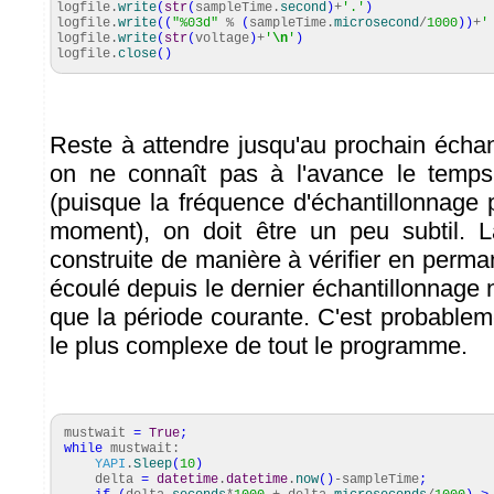
logfile.
write
(
str
(
sampleTime.
second
)
+
'.'
)
logfile.
write
(
(
"%03d"
%
(
sampleTime.
microsecond
/
1000
)
)
+
'
logfile.
write
(
str
(
voltage
)
+
'
\n
'
)
logfile.
close
(
)
Reste à attendre jusqu'au prochain éch
on ne connaît pas à l'avance le temps 
(puisque la fréquence d'échantillonnage 
moment), on doit être un peu subtil. 
construite de manière à vérifier en perm
écoulé depuis le dernier échantillonnage 
que la période courante. C'est probablem
le plus complexe de tout le programme.
mustwait
=
True
;
while
mustwait:
YAPI
.
Sleep
(
10
)
delta
=
datetime
.
datetime
.
now
(
)
-sampleTime
;