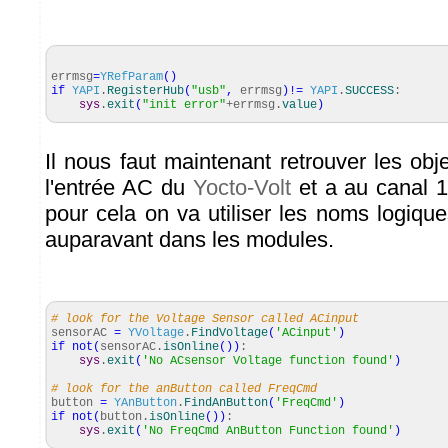
errmsg
=
YRefParam
(
)
if
YAPI
.
RegisterHub
(
"usb"
,
errmsg
)
!=
YAPI
.
SUCCESS
:
sys
.
exit
(
"init error"
+errmsg.
value
)
Il nous faut maintenant retrouver les ob
l'entrée AC du
Yocto-Volt
et a au canal 
pour cela on va utiliser les noms logique
auparavant dans les modules.
# look for the Voltage Sensor called ACinput
sensorAC
=
YVoltage
.
FindVoltage
(
'ACinput'
)
if
not
(
sensorAC.
isOnline
(
)
)
:
sys
.
exit
(
'No ACsensor Voltage function found'
)
# look for the anButton called FreqCmd
button
=
YAnButton
.
FindAnButton
(
'FreqCmd'
)
if
not
(
button.
isOnline
(
)
)
:
sys
.
exit
(
'No FreqCmd AnButton Function found'
)