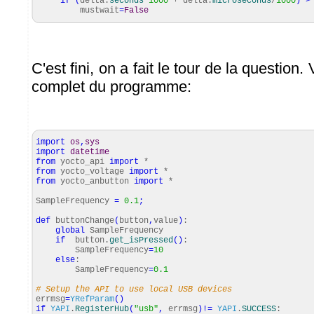
if
(
delta.
seconds
*
1000
+ delta.
microseconds
/
1000
)
>
mustwait
=
False
C'est fini, on a fait le tour de la question.
complet du programme:
import
os
,
sys
import
datetime
from
yocto_api
import
*
from
yocto_voltage
import
*
from
yocto_anbutton
import
*
SampleFrequency
=
0.1
;
def
buttonChange
(
button
,
value
)
:
global
SampleFrequency
if
button.
get_isPressed
(
)
:
SampleFrequency
=
10
else
:
SampleFrequency
=
0.1
# Setup the API to use local USB devices
errmsg
=
YRefParam
(
)
if
YAPI
.
RegisterHub
(
"usb"
,
errmsg
)
!=
YAPI
.
SUCCESS
: