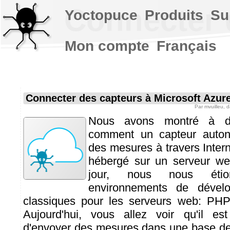
Connecter 
Yoctopuce
Produits
Su
Mon compte
Français
Connecter des capteurs à Microsoft Azur
Par
mvuilleu
, 
Nous avons montré à di
comment un capteur auto
des mesures à travers Inte
hébergé sur un serveur we
jour, nous nous étio
environnements de dével
classiques pour les serveurs web: PHP
Aujourd'hui, vous allez voir qu'il est
d'envoyer des mesures dans une base 