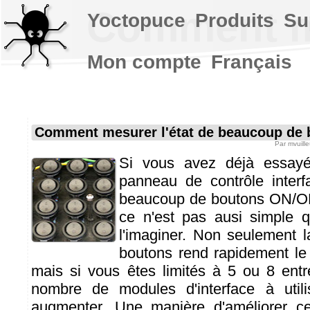
Comment me
Yoctopuce
Produits
Su
Mon compte
Français
Comment mesurer l'état de beaucoup de 
Par
mvuill
Si vous avez déjà essayé
panneau de contrôle inter
beaucoup de boutons ON/OF
ce n'est pas ausi simple q
l'imaginer. Non seulement la
boutons rend rapidement le
mais si vous êtes limités à 5 ou 8 ent
nombre de modules d'interface à util
augmenter. Une manière d'améliorer c