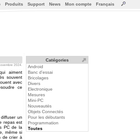
e
Produits
Support
News
Mon compte
Français
Catégories
 novembre 2024.
Android
qui aiment
Banc d'essai
ès souvent
Bricolages
 jouent avec
Divers
ésoudre ce
Electronique
Mesures
Mini-PC
Nouveautés
Objets Connectés
 diffuser un
Pour les débutants
e repas est
Programmation
les PC de la
Toutes
re, même si
n de crier à