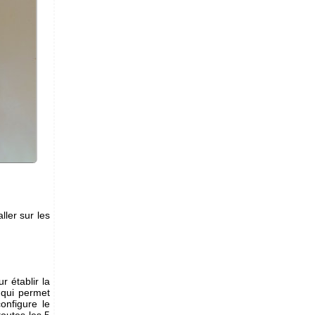
ller sur les
r établir la
qui permet
onfigure le
outes les 5