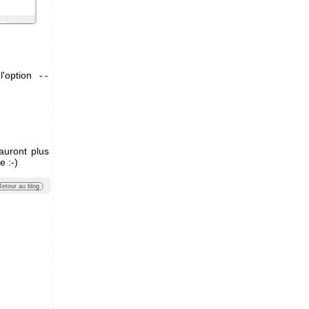
 l'option
--
auront plus
e :-)
Retour au blog