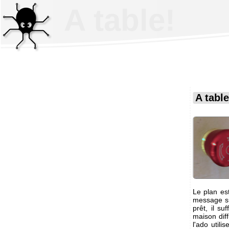
A table!
A table
Le plan est
message su
prêt, il su
maison dif
l'ado utili