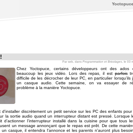
Yoctopuc
!
Par
seb
, dans
Programmation et Bricolages
, le 03
Chez Yoctopuce, certains développeurs ont des ados 
beaucoup les jeux vidéo. Lors des repas, il est
parfois
tr
difficile de les décrocher de leur PC, en particulier lorsqu’ils
un casque audio. Cette semaine, on va essayer de r
problème à la manière Yoctopuce.
 d'installer discrètement un petit service sur les PC des enfants pour
r la sortie audio quand un interrupteur distant est pressé. Lorsque l
ffit d’actionner l’interrupteur installé dans la cuisine pour que tous 
fusent un message annonçant que le repas est prêt. De cette maniè
se un casque, il entendra l'annonce et les parents n'auront plus besoi