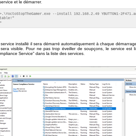
 service et le démarrer.
>.\YoctoStopTheGamer.exe --install 192.168.2.49 YBUTTON1-2F471.an
table!"

>
e service installé il sera démarré automatiquement à chaque démarrag
 sera visible. Pour ne pas trop éveiller de soupçons, le service est 
pliance Service" dans la liste des services.