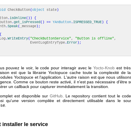
oid
CheckButton
(
object
state
)
tton
.
isOnline
(
)
)
{
button
.
get_isPressed
(
)
==
YAnButton
.
ISPRESSED_TRUE
)
{
th
.
Speak
(
_message
)
;
{
og
.
WriteEntry
(
"CheckButtonService"
,
"Button is offline"
,
ntLogEntryType
.
Error
)
;
 pouvez le voir, le code pour interagir avec le
Yocto-Knob
est très
aison est que la librairie Yoctopuce cache toute la complexité de l
odules Yoctopuce et l'application. L'autre raison est que nous utiliso
rgence. Comme ce bouton reste activé, il n'est pas nécessaire d'être s
strer un callback pour capturer immédiatement la transition.
complet est disponible sur
GitHub
. Le repository contient tout le cod
nsi qu'une version compilée et directement utilisable dans le sous
ase
.
 installer le service