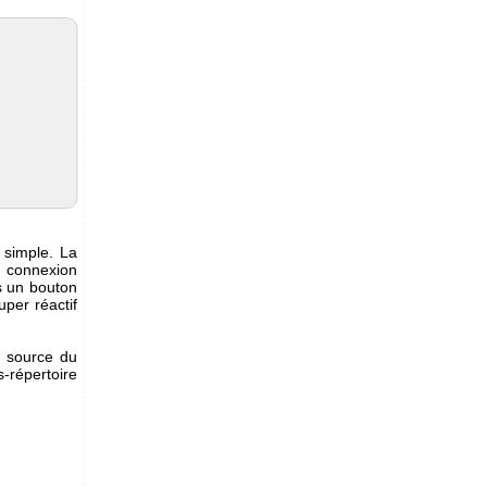
 simple. La
a connexion
ns un bouton
uper réactif
e source du
-répertoire