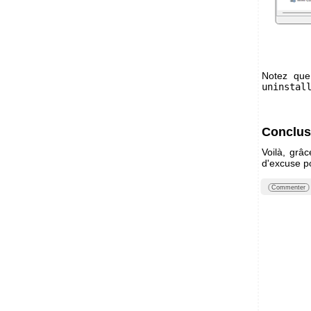
Notez que 
uninstal
Conclus
Voilà, grâ
d'excuse po
Commenter