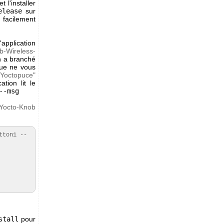
 l'installer
elease
sur
 facilement
application
b-Wireless-
on a branché
que ne vous
 Yoctopuce"
tion lit le
--msg
Yocto-Knob
tton1 --
stall
pour