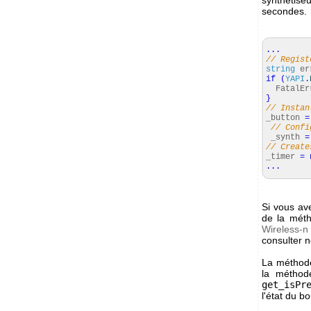
secondes.
...
// Regist
string
er
if
(
YAPI
.
FatalEr
}
// Instan
_button
=
// Confi
_synth
=
// Create
_timer
=
...
Si vous avez
de la mét
Wireless-n
consulter no
La métho
la métho
get_isPr
l'état du b