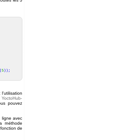
(
5
)
)
;
l'utilisation
e
YoctoHub-
vous pouvez
n ligne avec
 la méthode
 fonction de