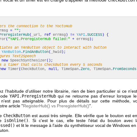
ers the connection to the YoctoHub
rmsg
=
""
;
PreregisterHub
(
_url,
ref
errmsg
)
!=
YAPI
.
SUCCESS
)
{
ror
(
"YAPI.PreregisterHub failed:"
+
errmsg
)
;
tiates an YAnButton object to interact with button
YAnButton
.
FindAnButton
(
_hwid
)
;
gures Text2Speech
new
SpeechSynthesizer
(
)
;
s a timer that calls CheckButton every 5 seconds
new
Timer
(
CheckButton,
null
, TimeSpan
.
Zero
, TimeSpan
.
FromSeconds
 l'habitude d’utiliser notre librairie, rien de bien particulier si ce n'est 
hode
YAPI.PreregisterHub
qui ne retourne pas d'erreur lorsque l
n'est pas atteignable. Pour plus de détails sur cette méthode, 
tre article "
RegisterHub() vs PreregisterHub()
".
de
CheckButton
est aussi très simple. Elle vérifie que le bouton est e
de
isOnline()
. Si c'est le cas, elle teste l'état du bouton avec
essed()
et lit le message à l'aide du synthétiseur vocal de Windows en
outon.