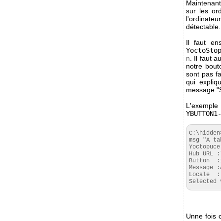
Maintenant 
sur les or
l'ordinate
détectable.
Il faut en
YoctoSto
n
. Il faut
notre bout
sont pas fa
qui expliq
message "S
L'exemple 
YBUTTON1
C:\hidden
msg "A ta
Yoctopuce
Hub URL :
Button  :
Message :
Locale  :

Selected 
Unne fois c