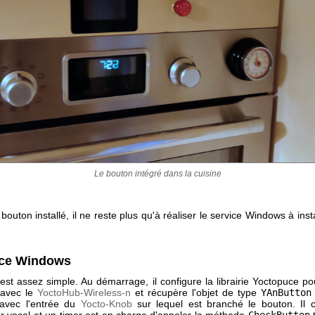
Le bouton intégré dans la cuisine
 bouton installé, il ne reste plus qu'à réaliser le service Windows à insta
ice Windows
est assez simple. Au démarrage, il configure la librairie Yoctopuce pou
 avec le
YoctoHub-Wireless-n
et récupère l'objet de type
YAnButton
r avec l'entrée du
Yocto-Knob
sur lequel est branché le bouton. Il c
ur vocal et un timer est en charge d'appeler la méthode
CheckButton
t