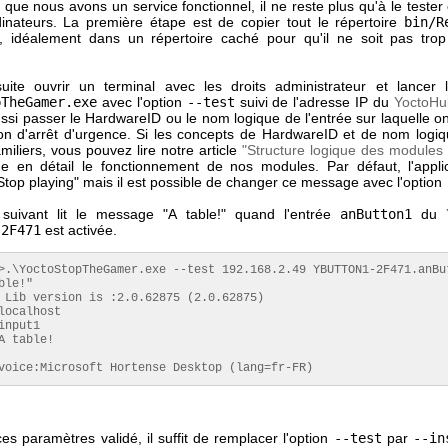
que nous avons un service fonctionnel, il ne reste plus qu'à le tester et
dinateurs. La première étape est de copier tout le répertoire
bin/R
ur, idéalement dans un répertoire caché pour qu'il ne soit pas trop
suite ouvrir un terminal avec les droits administrateur et lancer l'
pTheGamer.exe
avec l'option
--test
suivi de l'adresse IP du
YoctoHu
 aussi passer le HardwareID ou le nom logique de l'entrée sur laquelle 
on d'arrêt d'urgence. Si les concepts de HardwareID et de nom logi
miliers, vous pouvez lire notre article
"Structure logique des modules
ue en détail le fonctionnement de nos modules. Par défaut, l'applica
top playing" mais il est possible de changer ce message avec l'option
suivant lit le message "A table!" quand l'entrée
anButton1
du
-2F471
est activée.
>.\YoctoStopTheGamer.exe --test 192.168.2.49 YBUTTON1-2F471.anBu
ble!"

 Lib version is :2.0.62875 (2.0.62875)

localhost

input1

A table!

voice:Microsoft Hortense Desktop (lang=fr-FR)
es paramètres validé, il suffit de remplacer l'option
--test
par
--in