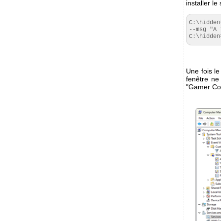
installer le
C:\hidden
--msg "A 
C:\hidden
Une fois l
fenêtre ne
"Gamer Com