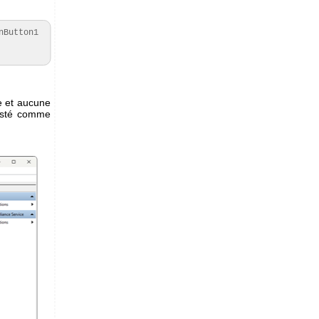
Button1 
e et aucune
listé comme