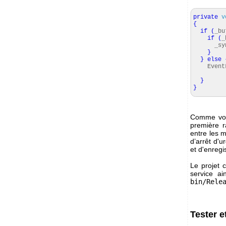
private
v
{
if
(
_bu
if
(
_
_syn
}
}
else
EventL
Eve
}
}
Comme vous
première r
entre les m
d’arrêt d'u
et d'enregi
Le projet 
service ai
bin/Rele
Tester et