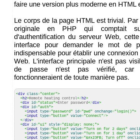
faire une version plus moderne en HTML e
Le corps de la page HTML est trivial. Par 
originale en PHP qui comptait s
d'authentification du serveur Web, cette
interface pour demander le mot de 
indispensable pour établir une connexion
Web. L'interface principale n'est pas vis
de passe n'est pas vérifié, car
fonctionneraient de toute manière pas.
<
div
class
=
"center"
>
<
h2
>
Remote heating control
<
/
h2
>
<
div
id
=
"status"
>
Enter password
<
/
div
>
<
div
id
=
"auth"
>
<
input
type
=
"password"
id
=
"pwd"
onchange
=
"login()"
>
<
input
type
=
"button"
value
=
"Connect"
/
>
<
/
div
>
<
div
id
=
"ui"
style
=
"display: none;"
>
<
input
type
=
"button"
value
=
"Turn on for 2 days"
oncl
<
input
type
=
"button"
value
=
"Turn on for 1 day"
oncli
<
input
type
=
"button"
value
=
"&#x23FB; Turn off"
oncli