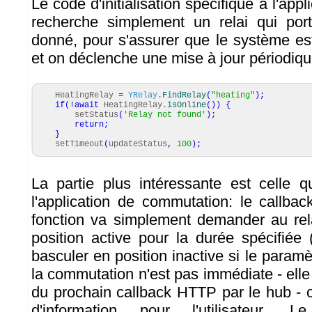
Le code d'initialisation spécifique à l'appli
recherche simplement un relai qui po
donné, pour s'assurer que le système est
et on déclenche une mise à jour périodiqu
HeatingRelay
=
YRelay
.
FindRelay
(
"heating"
)
;
if
(
!
await
HeatingRelay.
isOnline
(
)
)
{
setStatus
(
'Relay not found'
)
;
return
;
}
setTimeout
(
updateStatus
,
100
)
;
La partie plus intéressante est celle q
l'application de commutation: le callba
fonction va simplement demander au re
position active pour la durée spécifiée
basculer en position inactive si le para
la commutation n'est pas immédiate - elle 
du prochain callback HTTP par le hub -
d'information pour l'utilisateur.