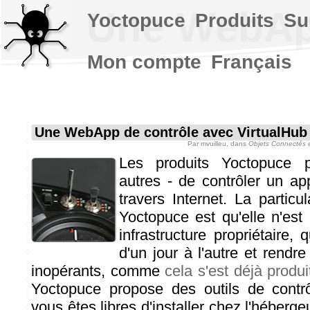
Une WebApp
Yoctopuce
Produits
Su
Mon compte
Français
Une WebApp de contrôle avec VirtualHub
Par
mvuilleu
, dans
Objets Connectés 
Les produits Yoctopuce p
autres - de contrôler un app
travers Internet. La particul
Yoctopuce est qu'elle n'es
infrastructure propriétaire, q
d'un jour à l'autre et rendr
inopérants, comme
cela s'est déjà produi
Yoctopuce propose des outils de contr
vous êtes libres d'installer chez l'héberge