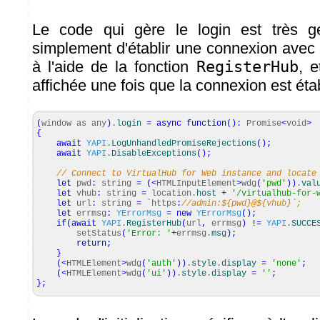
Le code qui gère le login est très gé
simplement d'établir une connexion avec
à l'aide de la fonction
RegisterHub
, 
affichée une fois que la connexion est éta
(
window as any
)
.
login
=
async
function
(
)
:
Promise
<
void
>
{
await
YAPI
.
LogUnhandledPromiseRejections
(
)
;
await
YAPI
.
DisableExceptions
(
)
;
// Connect to VirtualHub for Web instance and locate
let
pwd
:
string
=
(
<
HTMLInputElement
>
wdg
(
'pwd'
)
)
.
val
let
vhub
:
string
=
location.
host
+
'/virtualhub-for-
let
url
:
string
=
`https
:
//admin:${pwd}@${vhub}`;
let
errmsg
:
YErrorMsg
=
new
YErrorMsg
(
)
;
if
(
await
YAPI
.
RegisterHub
(
url
,
errmsg
)
!=
YAPI
.
SUCCE
setStatus
(
'Error: '
+
errmsg.
msg
)
;
return
;
}
(
<
HTMLElement
>
wdg
(
'auth'
)
)
.
style
.
display
=
'none'
;
(
<
HTMLElement
>
wdg
(
'ui'
)
)
.
style
.
display
=
''
;
}
;