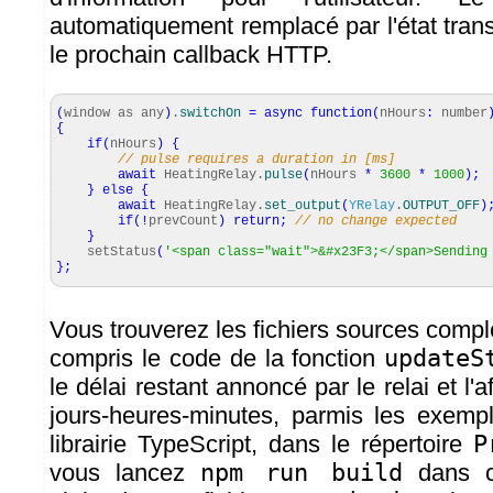
automatiquement remplacé par l'état trans
le prochain callback HTTP.
(
window as any
)
.
switchOn
=
async
function
(
nHours
:
number
{
if
(
nHours
)
{
// pulse requires a duration in [ms]
await
HeatingRelay.
pulse
(
nHours
*
3600
*
1000
)
;
}
else
{
await
HeatingRelay.
set_output
(
YRelay
.
OUTPUT_OFF
)
if
(
!
prevCount
)
return
;
// no change expected
}
setStatus
(
'<span class="wait">&#x23F3;</span>Sending
}
;
Vous trouverez les fichiers sources comple
compris le code de la fonction
updateS
le délai restant annoncé par le relai et l'
jours-heures-minutes, parmis les exem
librairie TypeScript, dans le répertoire
P
vous lancez
npm run build
dans ce