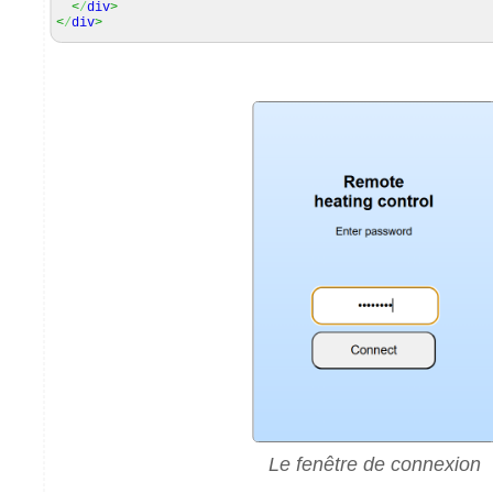
<
/
div
>
<
/
div
>
Le fenêtre de connexion