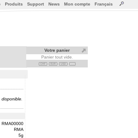
e
Produits
Support
News
Mon compte
Français
Votre panier
Panier tout vide.
CHF
EUR
USD
. . .
 disponible.
RMA00000
RMA
5g