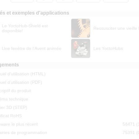
liés et exemples d'applications
Le YoctoHub-Shield est
Ressusciter une vieille
disponible!
Une fenêtre de l'Avent animée
Les YoctoHubs
gements
el d'utilisation (HTML)
el d'utilisation (PDF)
riptif du produit
éma technique
hier 3D (STEP)
ificat RoHS
ware le plus récent
58471 (
airies de programmation
75391 (