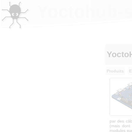
Yoctohub-s
Yocto
Produits
E
par des câ
(mais dont 
modules sur