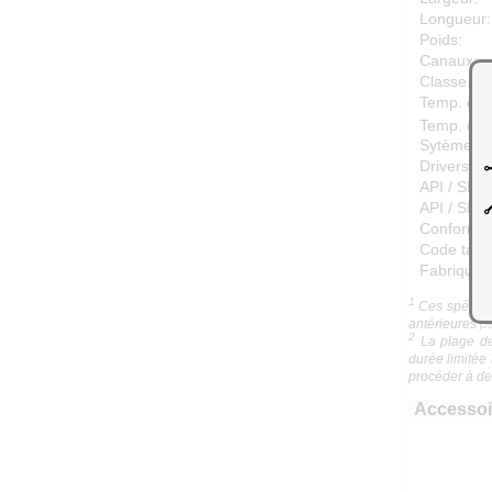
Longueur:
Poids:
Canaux:
Classe de 
Temp. de 
Temp. de 
Sytème d'e
Drivers:
API / SDK /
API / SDK 
Conformit
Code tarif
Fabriqué 
1
Ces spécific
antérieures
pe
2
La plage de 
durée limitée
procéder à des
Accessoir