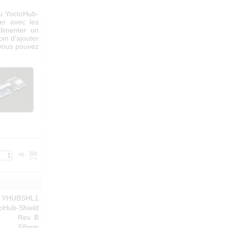
du YoctoHub-
uer avec les
alimenter un
in d'ajouter
 vous pouvez
YHUBSHL1
oHub-Shield
Rev. B
58mm