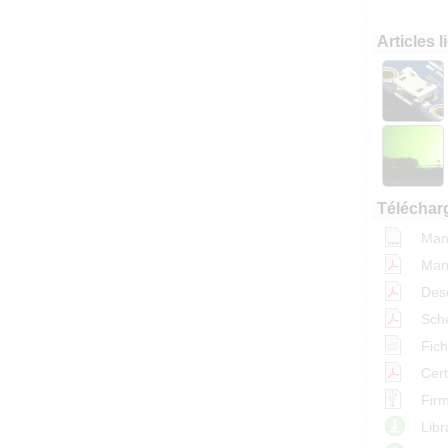
Articles 
Téléchar
Manu
Manu
Desc
Sch
Fic
Cert
Firm
Libr