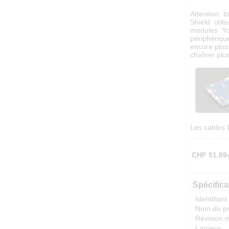
Attention
: b
Shield util
modules Yoc
périphériqu
encore plus
chaîner plu
Les cables 
CHF
51.89
Spécifica
Identifiant
Nom du pr
Révision m
Largeur: