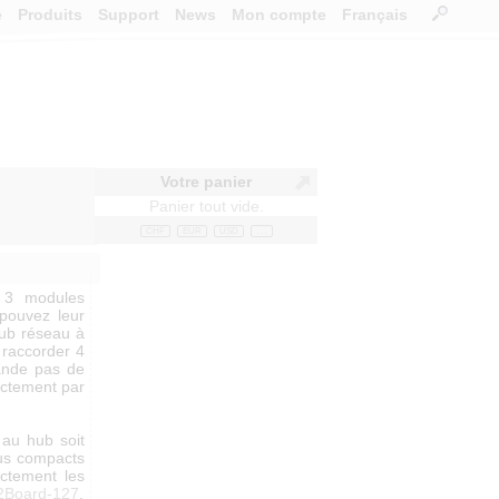
e
Produits
Support
News
Mon compte
Français
Votre panier
Panier tout vide.
CHF
EUR
USD
. . .
 3 modules
pouvez leur
hub réseau à
e raccorder 4
ande pas de
rectement par
au hub soit
us compacts
ectement les
2Board-127
.