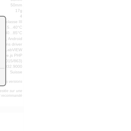
50mm
17g
4
classe III
5...40°C
-30...85°C
cOS, Android
 sans driver
oid LabVIEW
 Node.js PHP
E+2015/863)
9032.9000
Suisse
ns des versions
testée sur une
est recommandé