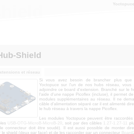
Yoctopuc
hield
Hub-Shield
xtensions et réseau
Si vous avez besoin de brancher plus que
Yoctopuce sur l'un de nos hubs réseau, vous 
adjoindre ce board d'extension. Branché sur le 
l'aide d'une nappe Picoflex (incluse), il permet d
modules supplémentaires au réseau. Il ne dem
câble d'alimentation séparé car il est alimenté di
le hub réseau à travers la nappe Picoflex.
Les modules Yoctopuce peuvent être raccordés 
bles
USB-OTG-MicroB-MicroB-20
, soit par des câbles
1.27-1.27-11
pl
le connecteur doit être soudé). Il est aussi possible de monter dir
 le shield (deux par face) et de les raccorder par un connecteur
Board