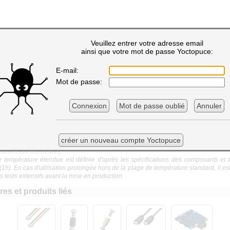
protection selon IEC 61140:
Veuillez entrer votre adresse email
fonctionnement normale:
ainsi que votre mot de passe Yoctopuce:
2
fonctionnement étendue
:
xploitation supportés:
Windows (PC + IoT), Linux (Intel + ARM), ma
E-mail:
Fonctionne
Mot de passe:
 Librairie:
C++ Obj-C C# VB.NET UWP Delphi Python Java Andr
/ Librairie (seul.TCP):
Javascript
Connexion
Mot de passe oublié
Annuler
é RoHS:
RoHS III (2011/65/U
aire harmonisé:
en:
créer un nouveau compte Yoctopuce
ations correspondent à la révision matérielle actuelle du produit. Les spécificatio
uvent être inférieures
.
température étendue est définie d'après les spécifications des composants et 
 (1h). En cas d'utilisation prolongée hors de la plage de température standard, il 
 tests extensifs avant la mise en production.
es et produits liés