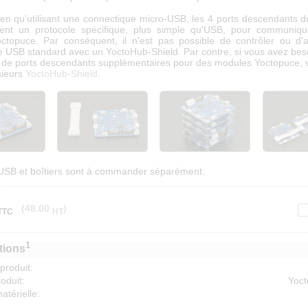
ien qu'utilisant une connectique micro-USB, les 4 ports descendants 
isent un protocole spécifique, plus simple qu'USB, pour communiq
topuce. Par conséquent, il n'est pas possible de contrôler ou d'
e USB standard avec un YoctoHub-Shield. Par contre, si vous avez beso
 de ports descendants supplémentaires pour des modules Yoctopuce,
sieurs
YoctoHub-Shield
.
USB et boîtiers sont à commander séparément.
(48.00
)
TTC
HT
1
tions
 produit:
oduit:
Yoct
atérielle: