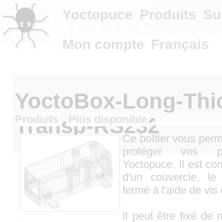
Yoctobox-l
Yoctopuce
Produits
Su
Mon compte
Français
YoctoBox-Long-Thi
Produits
Plus disponible
Transp-RS232
Ce boîtier vous perme
protéger vos p
Yoctopuce. Il est co
d'un couvercle, le
fermé à l'aide de vis 
Il peut être fixé de 