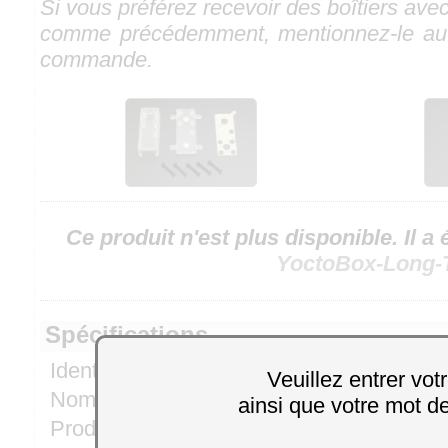
Si vous préférez recevoir des boîtiers ave
comme précédemment, mentionnez-le au
commande.
Ce produit n'est plus disponible. Il a
YoctoBox-Long-
Spécifications
Identifiant produit:
Veuillez entrer vot
Nom du produit:
YoctoBox-Long-
ainsi que votre mot d
Produit de replacement:
YoctoBox-Long