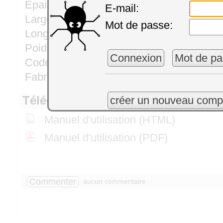
Epaisseur:
E-mail:
Largeur:
Mot de passe:
Longueur:
Poids:
Connexion
Mot de pa
Code tarifaire harmonisé:
Fabriqué en:
Téléchargements
créer un nouveau comp
Manuel d'utilisation (HTML)
Manuel d'utilisation (PDF)
Commenter
aucun commentaire